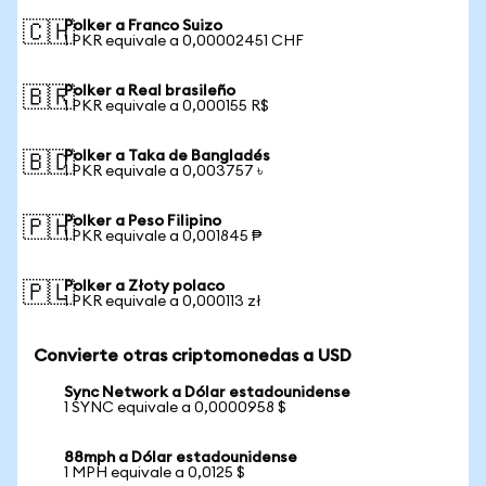
Polker a Franco Suizo
🇨🇭
1 PKR equivale a 0,00002451 CHF
Polker a Real brasileño
🇧🇷
1 PKR equivale a 0,000155 R$
Polker a Taka de Bangladés
🇧🇩
1 PKR equivale a 0,003757 ৳
Polker a Peso Filipino
🇵🇭
1 PKR equivale a 0,001845 ₱
Polker a Złoty polaco
🇵🇱
1 PKR equivale a 0,000113 zł
Convierte otras criptomonedas a USD
Sync Network a Dólar estadounidense
1 SYNC equivale a 0,0000958 $
88mph a Dólar estadounidense
1 MPH equivale a 0,0125 $