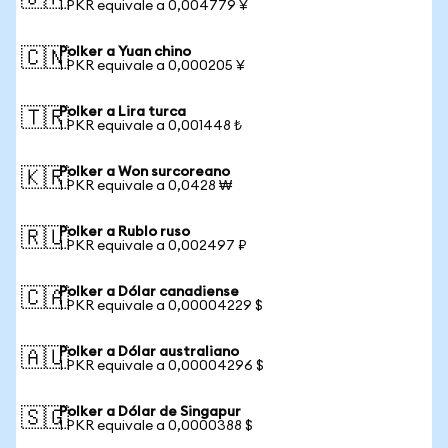
1 PKR equivale a 0,004779 ¥
Polker a Yuan chino
🇨🇳
1 PKR equivale a 0,000205 ¥
Polker a Lira turca
🇹🇷
1 PKR equivale a 0,001448 ₺
Polker a Won surcoreano
🇰🇷
1 PKR equivale a 0,0428 ₩
Polker a Rublo ruso
🇷🇺
1 PKR equivale a 0,002497 ₽
Polker a Dólar canadiense
🇨🇦
1 PKR equivale a 0,00004229 $
Polker a Dólar australiano
🇦🇺
1 PKR equivale a 0,00004296 $
Polker a Dólar de Singapur
🇸🇬
1 PKR equivale a 0,0000388 $