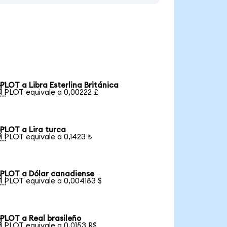
PLOT a Libra Esterlina Británica

1 PLOT equivale a 0,00222 £
PLOT a Lira turca

1 PLOT equivale a 0,1423 ₺
PLOT a Dólar canadiense

1 PLOT equivale a 0,004183 $
PLOT a Real brasileño

1 PLOT equivale a 0,0153 R$