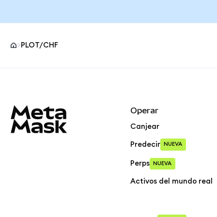
PLOT/CHF
Pie de página del sitio MetaMask
Operar
Canjear
Predecir
NUEVA
Perps
NUEVA
Activos del mundo real