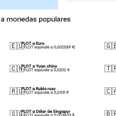
 a monedas populares
PLOT a Euro
🇪🇺
🇬
1 PLOT equivale a 0,002589 €
PLOT a Yuan chino
🇨🇳
🇹
1 PLOT equivale a 0,0202 ¥
PLOT a Rublo ruso
🇷🇺
🇨
1 PLOT equivale a 0,2431 ₽
PLOT a Dólar de Singapur
🇸🇬
🇧
1 PLOT equivale a 0,003833 $