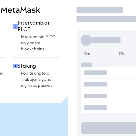
n MetaMask
Operar
Intercambiar
PLOT
r
Intercambia PLOT
en y entre
blockchains.
15m
30m
Staking
en
Pon tu cripto a
trabajar y gana
ingresos pasivos.