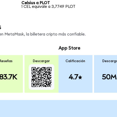
Celsius a PLOT
1 CEL equivale a 3,7749 PLOT
s
 MetaMask, la billetera cripto más confiable.
App Store
Reseñas
Descargar
Calificación
Descarg
83.7K
4.7
50M