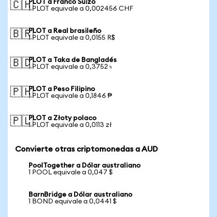
PLOT a Franco Suizo
🇨🇭
1 PLOT equivale a 0,002456 CHF
PLOT a Real brasileño
🇧🇷
1 PLOT equivale a 0,0155 R$
PLOT a Taka de Bangladés
🇧🇩
1 PLOT equivale a 0,3752 ৳
PLOT a Peso Filipino
🇵🇭
1 PLOT equivale a 0,1846 ₱
PLOT a Złoty polaco
🇵🇱
1 PLOT equivale a 0,0113 zł
Convierte otras criptomonedas a AUD
PoolTogether a Dólar australiano
1 POOL equivale a 0,047 $
BarnBridge a Dólar australiano
1 BOND equivale a 0,0441 $