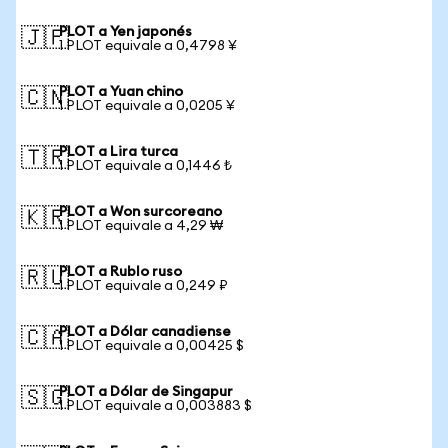
PLOT a Yen japonés
🇯🇵
1 PLOT equivale a 0,4798 ¥
PLOT a Yuan chino
🇨🇳
1 PLOT equivale a 0,0205 ¥
PLOT a Lira turca
🇹🇷
1 PLOT equivale a 0,1446 ₺
PLOT a Won surcoreano
🇰🇷
1 PLOT equivale a 4,29 ₩
PLOT a Rublo ruso
🇷🇺
1 PLOT equivale a 0,249 ₽
PLOT a Dólar canadiense
🇨🇦
1 PLOT equivale a 0,00425 $
PLOT a Dólar de Singapur
🇸🇬
1 PLOT equivale a 0,003883 $