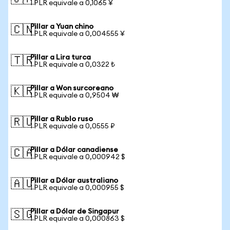
1 PLR equivale a 0,1065 ¥
Pillar a Yuan chino
🇨🇳
1 PLR equivale a 0,004555 ¥
Pillar a Lira turca
🇹🇷
1 PLR equivale a 0,0322 ₺
Pillar a Won surcoreano
🇰🇷
1 PLR equivale a 0,9504 ₩
Pillar a Rublo ruso
🇷🇺
1 PLR equivale a 0,0555 ₽
Pillar a Dólar canadiense
🇨🇦
1 PLR equivale a 0,000942 $
Pillar a Dólar australiano
🇦🇺
1 PLR equivale a 0,000955 $
Pillar a Dólar de Singapur
🇸🇬
1 PLR equivale a 0,000863 $