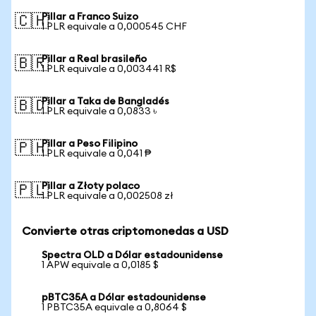
Pillar a Franco Suizo
🇨🇭
1 PLR equivale a 0,000545 CHF
Pillar a Real brasileño
🇧🇷
1 PLR equivale a 0,003441 R$
Pillar a Taka de Bangladés
🇧🇩
1 PLR equivale a 0,0833 ৳
Pillar a Peso Filipino
🇵🇭
1 PLR equivale a 0,041 ₱
Pillar a Złoty polaco
🇵🇱
1 PLR equivale a 0,002508 zł
Convierte otras criptomonedas a USD
Spectra OLD a Dólar estadounidense
1 APW equivale a 0,0185 $
pBTC35A a Dólar estadounidense
1 PBTC35A equivale a 0,8064 $