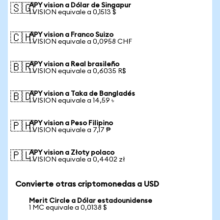
APY vision a Dólar de Singapur
🇸🇬
1 VISION equivale a 0,1513 $
APY vision a Franco Suizo
🇨🇭
1 VISION equivale a 0,0958 CHF
APY vision a Real brasileño
🇧🇷
1 VISION equivale a 0,6035 R$
APY vision a Taka de Bangladés
🇧🇩
1 VISION equivale a 14,59 ৳
APY vision a Peso Filipino
🇵🇭
1 VISION equivale a 7,17 ₱
APY vision a Złoty polaco
🇵🇱
1 VISION equivale a 0,4402 zł
Convierte otras criptomonedas a USD
Merit Circle a Dólar estadounidense
1 MC equivale a 0,0138 $