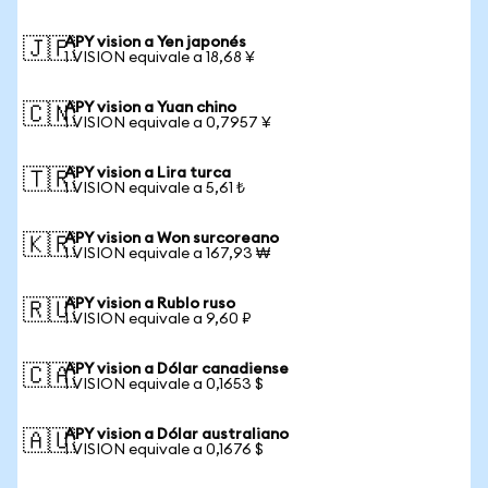
APY vision a Yen japonés
🇯🇵
1 VISION equivale a 18,68 ¥
APY vision a Yuan chino
🇨🇳
1 VISION equivale a 0,7957 ¥
APY vision a Lira turca
🇹🇷
1 VISION equivale a 5,61 ₺
APY vision a Won surcoreano
🇰🇷
1 VISION equivale a 167,93 ₩
APY vision a Rublo ruso
🇷🇺
1 VISION equivale a 9,60 ₽
APY vision a Dólar canadiense
🇨🇦
1 VISION equivale a 0,1653 $
APY vision a Dólar australiano
🇦🇺
1 VISION equivale a 0,1676 $