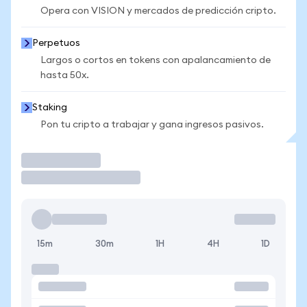
Opera con VISION y mercados de predicción cripto.
Perpetuos
Largos o cortos en tokens con apalancamiento de
hasta 50x.
Staking
Pon tu cripto a trabajar y gana ingresos pasivos.
Operar
15m
30m
1H
4H
1D