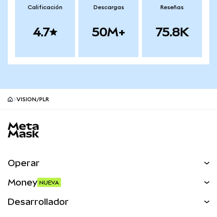
Calificación
Descargas
Reseñas
4.7
50M+
75.8K
VISION/PLR
Pie de página del sitio MetaMask
Operar
Canjear
Money
NUEVA
Predecir
NUEVA
Comprar
Desarrollador
Perps
NUEVA
Tarjeta
Ver los documentos