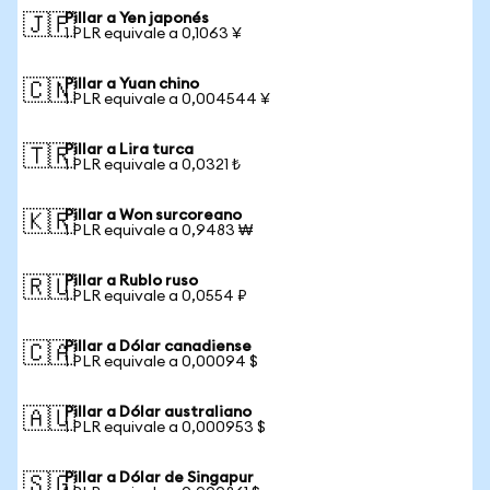
Pillar a Yen japonés
🇯🇵
1 PLR equivale a 0,1063 ¥
Pillar a Yuan chino
🇨🇳
1 PLR equivale a 0,004544 ¥
Pillar a Lira turca
🇹🇷
1 PLR equivale a 0,0321 ₺
Pillar a Won surcoreano
🇰🇷
1 PLR equivale a 0,9483 ₩
Pillar a Rublo ruso
🇷🇺
1 PLR equivale a 0,0554 ₽
Pillar a Dólar canadiense
🇨🇦
1 PLR equivale a 0,00094 $
Pillar a Dólar australiano
🇦🇺
1 PLR equivale a 0,000953 $
Pillar a Dólar de Singapur
🇸🇬