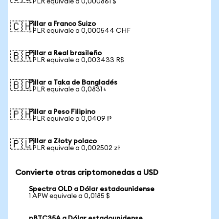
1 PLR equivale a 0,000861 $
Pillar a Franco Suizo
🇨🇭
1 PLR equivale a 0,000544 CHF
Pillar a Real brasileño
🇧🇷
1 PLR equivale a 0,003433 R$
Pillar a Taka de Bangladés
🇧🇩
1 PLR equivale a 0,0831 ৳
Pillar a Peso Filipino
🇵🇭
1 PLR equivale a 0,0409 ₱
Pillar a Złoty polaco
🇵🇱
1 PLR equivale a 0,002502 zł
Convierte otras criptomonedas a USD
Spectra OLD a Dólar estadounidense
1 APW equivale a 0,0185 $
pBTC35A a Dólar estadounidense