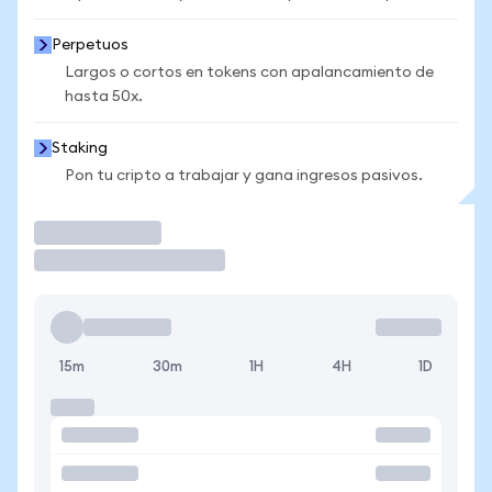
Perpetuos
Largos o cortos en tokens con apalancamiento de
hasta 50x.
Staking
Pon tu cripto a trabajar y gana ingresos pasivos.
Operar
15m
30m
1H
4H
1D