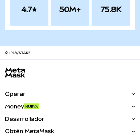
4.7
50M+
75.8K
PLR/STAKE
Pie de página del sitio MetaMask
Operar
Canjear
Money
NUEVA
Predecir
NUEVA
Comprar
Desarrollador
Perps
NUEVA
Tarjeta
Ver los documentos
Obtén MetaMask
Activos del mundo real
mUSD
NUEVA
Panel
Obtén Metamask