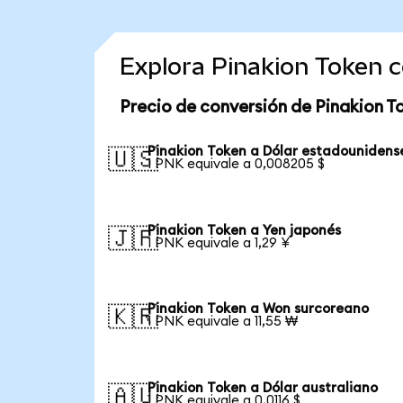
Explora Pinakion Token 
Precio de conversión de Pinakion T
Pinakion Token a Dólar estadounidens
🇺🇸
1 PNK equivale a 0,008205 $
Pinakion Token a Yen japonés
🇯🇵
1 PNK equivale a 1,29 ¥
Pinakion Token a Won surcoreano
🇰🇷
1 PNK equivale a 11,55 ₩
Pinakion Token a Dólar australiano
🇦🇺
1 PNK equivale a 0,0116 $