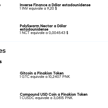
e
Inverse Finance a Dólar estadounidense
1 INV equivale a 9,20 $
PolySwarm Nectar a Dólar
estadounidense
1 NCT equivale a 0,004543 $
es
s
Gitcoin a Pinakion Token
1 GTC equivale a 10,2407 PNK
Compound USD Coin a Pinakion Token
1 CUSDC equivale a 3,0815 PNK