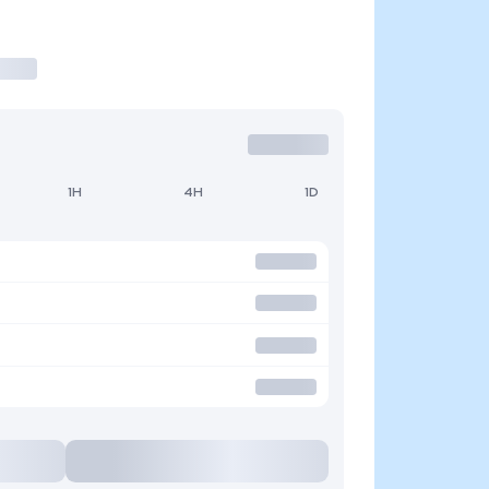
1H
4H
1D