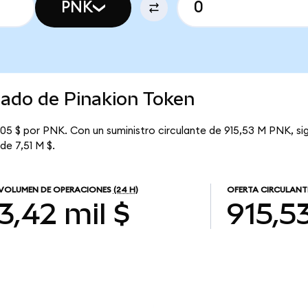
PNK
cado de Pinakion Token
05 $ por PNK. Con un suministro circulante de 915,53 M PNK, sig
de 7,51 M $.
VOLUMEN DE OPERACIONES
(24 H)
OFERTA CIRCULANT
3,42 mil $
915,5