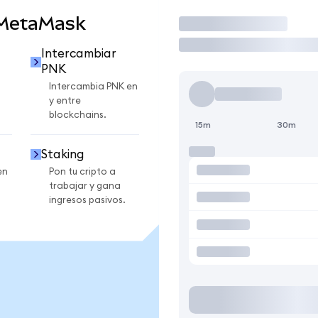
 MetaMask
Operar
Intercambiar
PNK
Intercambia PNK en
y entre
blockchains.
15m
30m
Staking
en
Pon tu cripto a
trabajar y gana
ingresos pasivos.