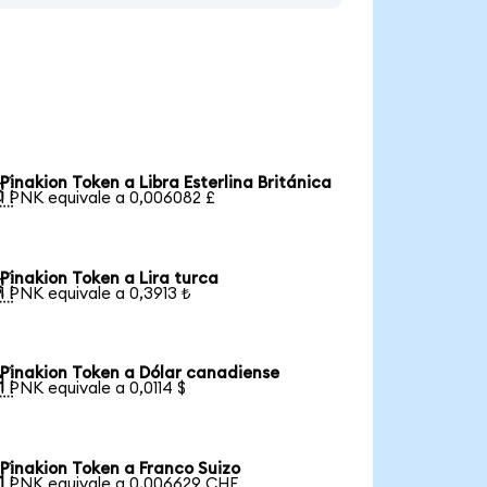
Pinakion Token a Libra Esterlina Británica

1 PNK equivale a 0,006082 £
Pinakion Token a Lira turca

1 PNK equivale a 0,3913 ₺
Pinakion Token a Dólar canadiense

1 PNK equivale a 0,0114 $
Pinakion Token a Franco Suizo

1 PNK equivale a 0,006629 CHF