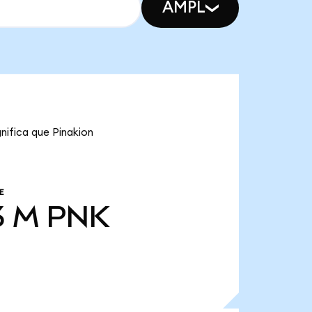
AMPL
nifica que Pinakion
E
3 M
PNK