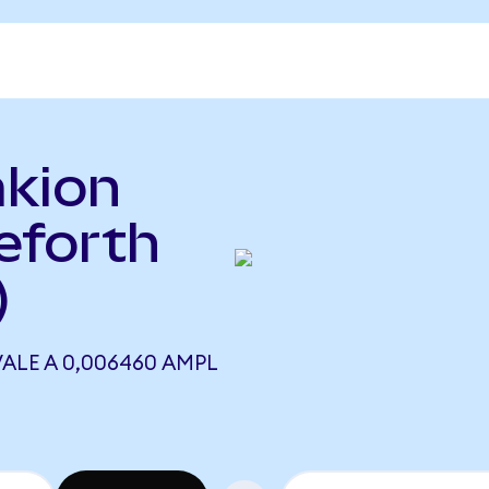
akion
eforth
)
ALE A 0,006460 AMPL