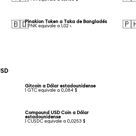
Pinakion Token a Taka de Bangladés
🇧🇩
🇵
1 PNK equivale a 1,02 ৳
USD
Gitcoin a Dólar estadounidense
1 GTC equivale a 0,084 $
Compound USD Coin a Dólar
estadounidense
1 CUSDC equivale a 0,0253 $