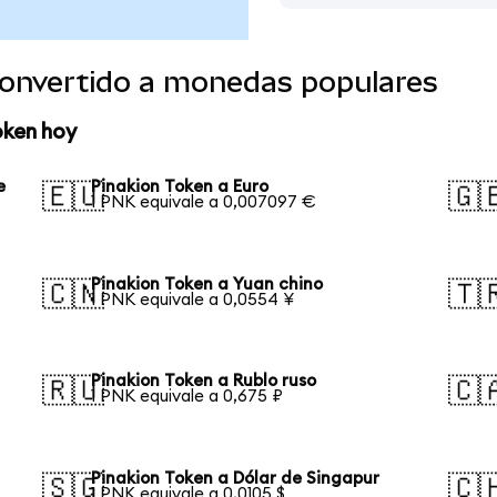
convertido a monedas populares
oken hoy
e
Pinakion Token a Euro
🇪🇺
🇬
1 PNK equivale a 0,007097 €
Pinakion Token a Yuan chino
🇨🇳
🇹
1 PNK equivale a 0,0554 ¥
Pinakion Token a Rublo ruso
🇷🇺
🇨
1 PNK equivale a 0,675 ₽
Pinakion Token a Dólar de Singapur
🇸🇬
🇨
1 PNK equivale a 0,0105 $