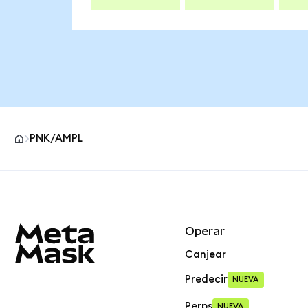
PNK/AMPL
Pie de página del sitio MetaMask
Operar
Canjear
Predecir
NUEVA
Perps
NUEVA