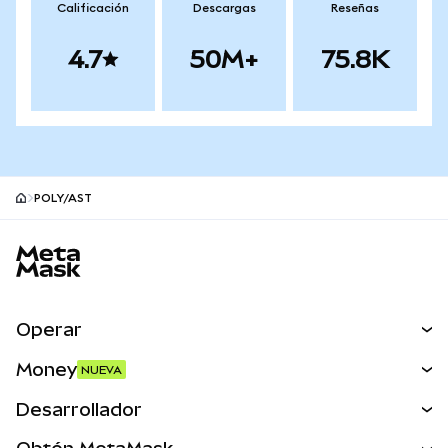
Calificación
Descargas
Reseñas
4.7
50M+
75.8K
POLY/AST
Pie de página del sitio MetaMask
Operar
Canjear
Money
NUEVA
Predecir
NUEVA
Comprar
Desarrollador
Perps
NUEVA
Tarjeta
Ver los documentos