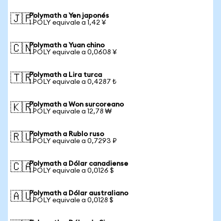
Polymath a Yen japonés
🇯🇵
1 POLY equivale a 1,42 ¥
Polymath a Yuan chino
🇨🇳
1 POLY equivale a 0,0608 ¥
Polymath a Lira turca
🇹🇷
1 POLY equivale a 0,4287 ₺
Polymath a Won surcoreano
🇰🇷
1 POLY equivale a 12,78 ₩
Polymath a Rublo ruso
🇷🇺
1 POLY equivale a 0,7293 ₽
Polymath a Dólar canadiense
🇨🇦
1 POLY equivale a 0,0126 $
Polymath a Dólar australiano
🇦🇺
1 POLY equivale a 0,0128 $