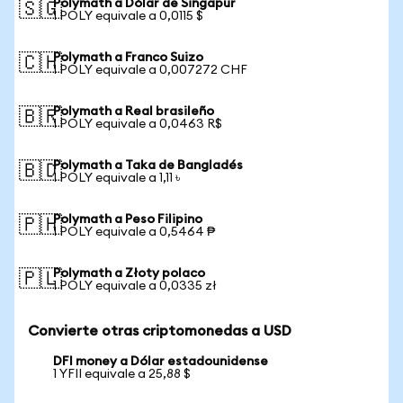
Polymath a Dólar de Singapur
🇸🇬
1 POLY equivale a 0,0115 $
Polymath a Franco Suizo
🇨🇭
1 POLY equivale a 0,007272 CHF
Polymath a Real brasileño
🇧🇷
1 POLY equivale a 0,0463 R$
Polymath a Taka de Bangladés
🇧🇩
1 POLY equivale a 1,11 ৳
Polymath a Peso Filipino
🇵🇭
1 POLY equivale a 0,5464 ₱
Polymath a Złoty polaco
🇵🇱
1 POLY equivale a 0,0335 zł
Convierte otras criptomonedas a USD
DFI money a Dólar estadounidense
1 YFII equivale a 25,88 $