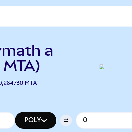
ymath a
 MTA)
0,284760 MTA
POLY