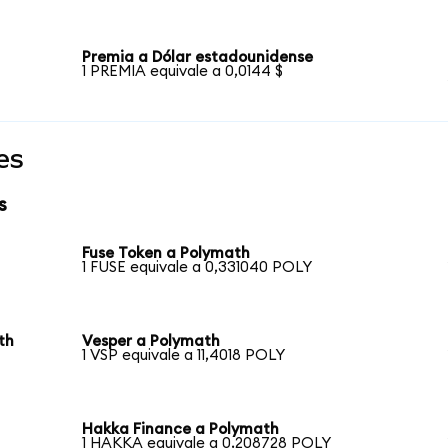
Premia a Dólar estadounidense
1 PREMIA equivale a 0,0144 $
es
s
Fuse Token a Polymath
1 FUSE equivale a 0,331040 POLY
th
Vesper a Polymath
1 VSP equivale a 11,4018 POLY
Hakka Finance a Polymath
1 HAKKA equivale a 0,208728 POLY