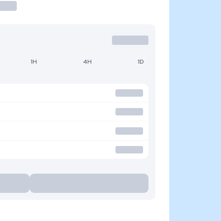
1H
4H
1D