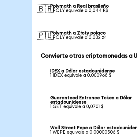
Polymath a Real brasileño
🇧🇷
1 POLY equivale a 0,044 R$
Polymath a Złoty polaco
🇵🇱
1 POLY equivale a 0,032 zł
Convierte otras criptomonedas a 
IDEX a Dólar estadounidense
1 IDEX equivale a 0,000968 $
Guaranteed Entrance Token a Dólar
estadounidense
1 GET equivale a 0,0701 $
Wall Street Pepe a Dólar estadounide
1 WEPE equivale a 0,00000506 $