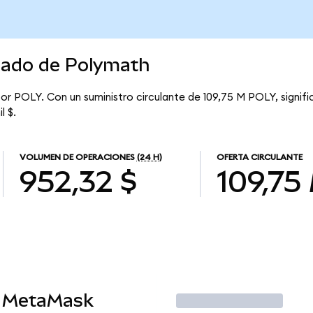
rcado de Polymath
or POLY. Con un suministro circulante de 109,75 M POLY, signif
l $.
VOLUMEN DE OPERACIONES
(24 H)
OFERTA CIRCULANTE
952,32 $
109,75
n MetaMask
Operar