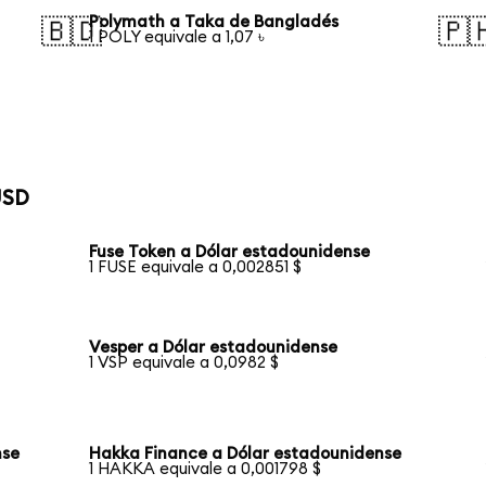
Polymath a Taka de Bangladés
🇧🇩
🇵
1 POLY equivale a 1,07 ৳
USD
Fuse Token a Dólar estadounidense
1 FUSE equivale a 0,002851 $
Vesper a Dólar estadounidense
1 VSP equivale a 0,0982 $
nse
Hakka Finance a Dólar estadounidense
1 HAKKA equivale a 0,001798 $