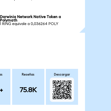
Darwinia Network Native Token a
Polymath
1 RING equivale a 0,036264 POLY
as
Reseñas
Descargar
+
75.8K