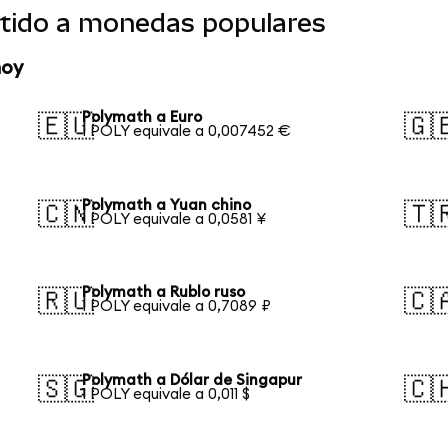
tido a monedas populares
hoy
Polymath a Euro
🇪🇺
🇬
1 POLY equivale a 0,007452 €
Polymath a Yuan chino
🇨🇳
🇹
1 POLY equivale a 0,0581 ¥
Polymath a Rublo ruso
🇷🇺
🇨
1 POLY equivale a 0,7089 ₽
Polymath a Dólar de Singapur
🇸🇬
🇨
1 POLY equivale a 0,011 $