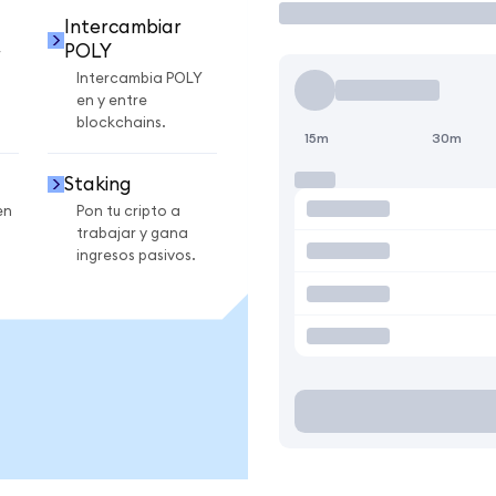
Intercambiar
POLY
r
Intercambia POLY
en y entre
blockchains.
15m
30m
Staking
en
Pon tu cripto a
trabajar y gana
ingresos pasivos.