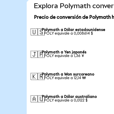
Explora Polymath conver
Precio de conversión de Polymath 
Polymath a Dólar estadounidense
🇺🇸
1 POLY equivale a 0,008614 $
Polymath a Yen japonés
🇯🇵
1 POLY equivale a 1,36 ¥
Polymath a Won surcoreano
🇰🇷
1 POLY equivale a 12,14 ₩
Polymath a Dólar australiano
🇦🇺
1 POLY equivale a 0,0122 $