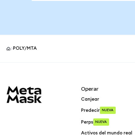
POLY/MTA
Pie de página del sitio MetaMask
Operar
Canjear
Predecir
NUEVA
Perps
NUEVA
Activos del mundo real