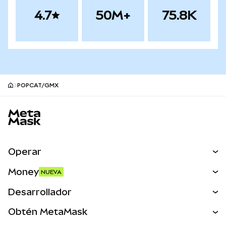
4.7
50M+
75.8K
POPCAT/GMX
Pie de página del sitio MetaMask
Operar
Canjear
Money
NUEVA
Predecir
NUEVA
Comprar
Desarrollador
Perps
NUEVA
Tarjeta
Ver los documentos
Obtén MetaMask
Activos del mundo real
mUSD
NUEVA
Panel
Obtén Metamask