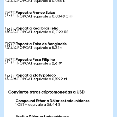
1 POPCAT equivale a 0,055 $
Popcat a Franco Suizo
🇨🇭
1 POPCAT equivale a 0,0348 CHF
Popcat a Real brasileño
🇧🇷
1 POPCAT equivale a 0,2193 R$
Popcat a Taka de Bangladés
🇧🇩
1 POPCAT equivale a 5,32 ৳
Popcat a Peso Filipino
🇵🇭
1 POPCAT equivale a 2,61 ₱
Popcat a Złoty polaco
🇵🇱
1 POPCAT equivale a 0,1599 zł
Convierte otras criptomonedas a USD
Compound Ether a Dólar estadounidense
1 CETH equivale a 38,44 $
Brett a Dólar estadounidense