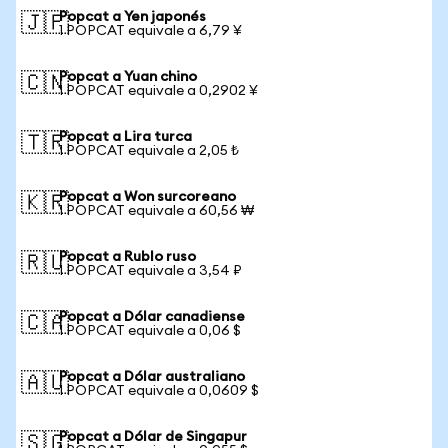
Popcat a Yen japonés
🇯🇵
1 POPCAT equivale a 6,79 ¥
Popcat a Yuan chino
🇨🇳
1 POPCAT equivale a 0,2902 ¥
Popcat a Lira turca
🇹🇷
1 POPCAT equivale a 2,05 ₺
Popcat a Won surcoreano
🇰🇷
1 POPCAT equivale a 60,56 ₩
Popcat a Rublo ruso
🇷🇺
1 POPCAT equivale a 3,54 ₽
Popcat a Dólar canadiense
🇨🇦
1 POPCAT equivale a 0,06 $
Popcat a Dólar australiano
🇦🇺
1 POPCAT equivale a 0,0609 $
Popcat a Dólar de Singapur
🇸🇬