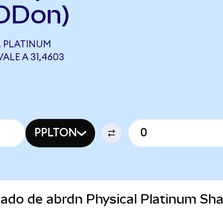
ODon)
L PLATINUM
ALE A 31,4603
PPLTON
cado de abrdn Physical Platinum Sh