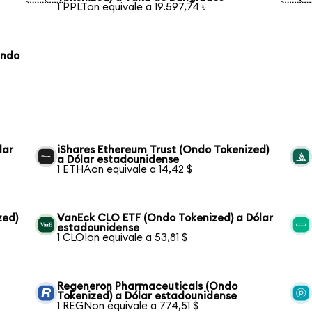
1 PPLTon equivale a 19.597,74 ৳
Ondo
lar
iShares Ethereum Trust (Ondo Tokenized)
a Dólar estadounidense
1 ETHAon equivale a 14,42 $
zed)
VanEck CLO ETF (Ondo Tokenized) a Dólar
estadounidense
1 CLOIon equivale a 53,81 $
Regeneron Pharmaceuticals (Ondo
Tokenized) a Dólar estadounidense
1 REGNon equivale a 774,51 $