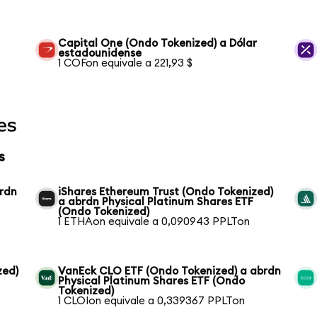
Capital One (Ondo Tokenized) a Dólar
estadounidense
1 COFon equivale a 221,93 $
es
s
brdn
iShares Ethereum Trust (Ondo Tokenized)
a abrdn Physical Platinum Shares ETF
(Ondo Tokenized)
1 ETHAon equivale a 0,090943 PPLTon
zed)
VanEck CLO ETF (Ondo Tokenized) a abrdn
Physical Platinum Shares ETF (Ondo
Tokenized)
1 CLOIon equivale a 0,339367 PPLTon