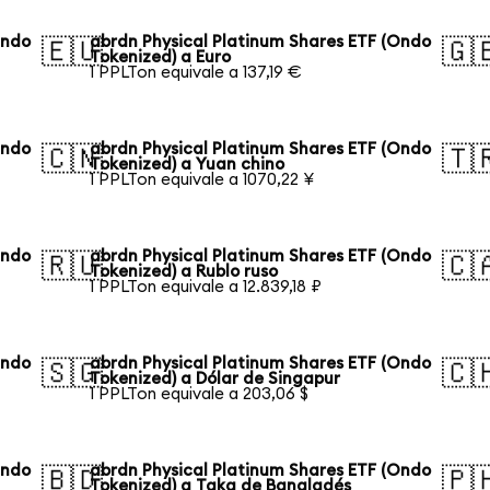
Ondo
abrdn Physical Platinum Shares ETF (Ondo
🇪🇺
🇬
Tokenized) a Euro
1 PPLTon equivale a 137,19 €
Ondo
abrdn Physical Platinum Shares ETF (Ondo
🇨🇳
🇹
Tokenized) a Yuan chino
1 PPLTon equivale a 1070,22 ¥
Ondo
abrdn Physical Platinum Shares ETF (Ondo
🇷🇺
🇨
Tokenized) a Rublo ruso
1 PPLTon equivale a 12.839,18 ₽
Ondo
abrdn Physical Platinum Shares ETF (Ondo
🇸🇬
🇨
Tokenized) a Dólar de Singapur
1 PPLTon equivale a 203,06 $
Ondo
abrdn Physical Platinum Shares ETF (Ondo
🇧🇩
🇵
Tokenized) a Taka de Bangladés