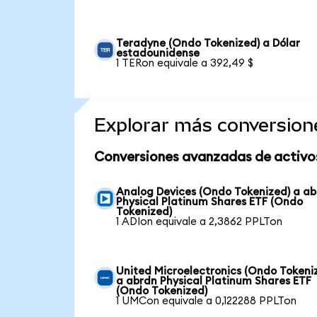
Teradyne (Ondo Tokenized) a Dólar
estadounidense
1 TERon equivale a 392,49 $
Explorar más conversion
Conversiones avanzadas de activo
Analog Devices (Ondo Tokenized) a a
Physical Platinum Shares ETF (Ondo
Tokenized)
1 ADIon equivale a 2,3862 PPLTon
United Microelectronics (Ondo Tokeni
a abrdn Physical Platinum Shares ETF
(Ondo Tokenized)
1 UMCon equivale a 0,122288 PPLTon