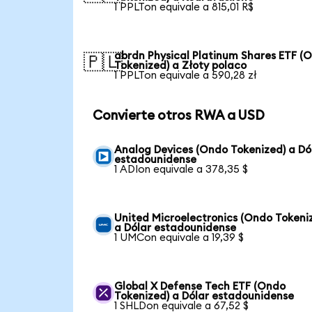
1 PPLTon equivale a 815,01 R$
abrdn Physical Platinum Shares ETF (
🇵🇱
Tokenized) a Złoty polaco
1 PPLTon equivale a 590,28 zł
Convierte otros RWA a USD
Analog Devices (Ondo Tokenized) a Dó
estadounidense
1 ADIon equivale a 378,35 $
United Microelectronics (Ondo Tokeni
a Dólar estadounidense
1 UMCon equivale a 19,39 $
Global X Defense Tech ETF (Ondo
Tokenized) a Dólar estadounidense
1 SHLDon equivale a 67,52 $