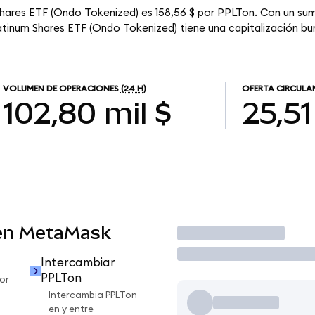
Shares ETF (Ondo Tokenized) es 158,56 $ por PPLTon. Con un sumi
latinum Shares ETF (Ondo Tokenized) tiene una capitalización bur
VOLUMEN DE OPERACIONES
(24 H)
OFERTA CIRCULA
102,80 mil $
25,51
en MetaMask
Operar
Intercambiar
PPLTon
or
Intercambia PPLTon
en y entre