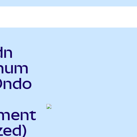
dn
inum
Ondo
ment
zed)