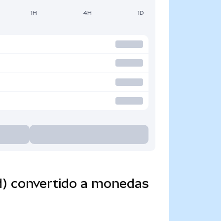
1H
4H
1D
d) convertido a monedas