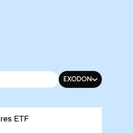
EXODON
ares ETF