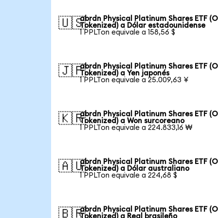
abrdn Physical Platinum Shares ETF (
🇺🇸
Tokenized) a Dólar estadounidense
1 PPLTon equivale a 158,56 $
abrdn Physical Platinum Shares ETF (
🇯🇵
Tokenized) a Yen japonés
1 PPLTon equivale a 25.009,63 ¥
abrdn Physical Platinum Shares ETF (
🇰🇷
Tokenized) a Won surcoreano
1 PPLTon equivale a 224.833,16 ₩
abrdn Physical Platinum Shares ETF (
🇦🇺
Tokenized) a Dólar australiano
1 PPLTon equivale a 224,68 $
abrdn Physical Platinum Shares ETF (
🇧🇷
Tokenized) a Real brasileño