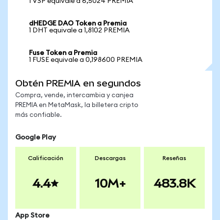
1 VSP equivale a 6,5024 PREMIA
dHEDGE DAO Token a Premia
1 DHT equivale a 1,8102 PREMIA
Fuse Token a Premia
1 FUSE equivale a 0,198600 PREMIA
Obtén PREMIA en segundos
Compra, vende, intercambia y canjea
PREMIA en MetaMask, la billetera cripto
más confiable.
Google Play
Calificación
Descargas
Reseñas
4.4
10M+
483.8K
App Store