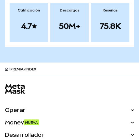
Calificación
Descargas
Reseñas
4.7
50M+
75.8K
PREMIA/INDEX
Pie de página del sitio MetaMask
Operar
Canjear
Money
NUEVA
Predecir
NUEVA
Comprar
Desarrollador
Perps
NUEVA