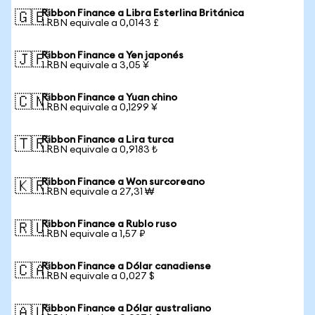
Ribbon Finance a Libra Esterlina Británica
🇬🇧
1 RBN equivale a 0,0143 £
Ribbon Finance a Yen japonés
🇯🇵
1 RBN equivale a 3,05 ¥
Ribbon Finance a Yuan chino
🇨🇳
1 RBN equivale a 0,1299 ¥
Ribbon Finance a Lira turca
🇹🇷
1 RBN equivale a 0,9183 ₺
Ribbon Finance a Won surcoreano
🇰🇷
1 RBN equivale a 27,31 ₩
Ribbon Finance a Rublo ruso
🇷🇺
1 RBN equivale a 1,57 ₽
Ribbon Finance a Dólar canadiense
🇨🇦
1 RBN equivale a 0,027 $
Ribbon Finance a Dólar australiano
🇦🇺