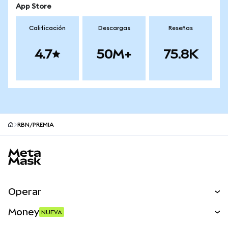
App Store
Calificación
Descargas
Reseñas
4.7
50M+
75.8K
RBN/PREMIA
Pie de página del sitio MetaMask
Operar
Canjear
Money
NUEVA
Predecir
NUEVA
Comprar