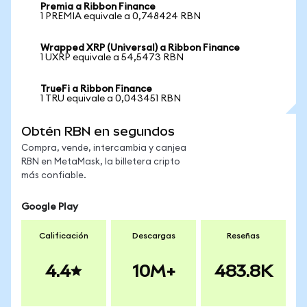
Premia a Ribbon Finance
1 PREMIA equivale a 0,748424 RBN
Wrapped XRP (Universal) a Ribbon Finance
1 UXRP equivale a 54,5473 RBN
TrueFi a Ribbon Finance
1 TRU equivale a 0,043451 RBN
Obtén RBN en segundos
Compra, vende, intercambia y canjea
RBN en MetaMask, la billetera cripto
más confiable.
Google Play
Calificación
Descargas
Reseñas
4.4
10M+
483.8K