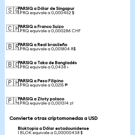
PARSIQ a Dólar de Singapur
🇸🇬
1 PRQ equivale a 0,000452 $
PARSIQ a Franco Suizo
🇨🇭
1 PRQ equivale a 0,000286 CHF
PARSIQ a Real brasileño
🇧🇷
1 PRQ equivale a 0,001804 R$
PARSIQ a Taka de Bangladés
🇧🇩
1 PRQ equivale a 0,0438 ৳
PARSIQ a Peso Filipino
🇵🇭
1 PRQ equivale a 0,0215 ₱
PARSIQ a Złoty polaco
🇵🇱
1 PRQ equivale a 0,001314 zł
Convierte otras criptomonedas a USD
Bloktopia a Dólar estadounidense
1 BLOK equivale a 0,00000438 $