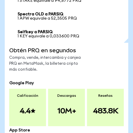
1 STAKE equivale a 94,8772 PRQ
Spectra OLD a PARSIQ
1 APW equivale a 52,3505 PRQ
Selfkey a PARSIQ
1 KEY equivale a 0,033600 PRQ
Obtén PRQ en segundos
Compra, vende, intercambia y canjea
PRQ en MetaMask, la billetera cripto
más confiable.
Google Play
Calificación
Descargas
Reseñas
4.4
10M+
483.8K
App Store