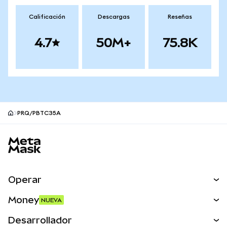
Calificación
Descargas
Reseñas
4.7
50M+
75.8K
PRQ/PBTC35A
Pie de página del sitio MetaMask
Operar
Canjear
Money
NUEVA
Predecir
NUEVA
Comprar
Desarrollador
Perps
NUEVA