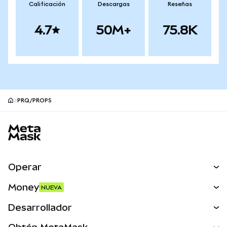
Calificación
Descargas
Reseñas
4.7
50M+
75.8K
PRQ/PROPS
Pie de página del sitio MetaMask
Operar
Canjear
Money
NUEVA
Predecir
NUEVA
Comprar
Desarrollador
Perps
NUEVA
Tarjeta
Ver los documentos