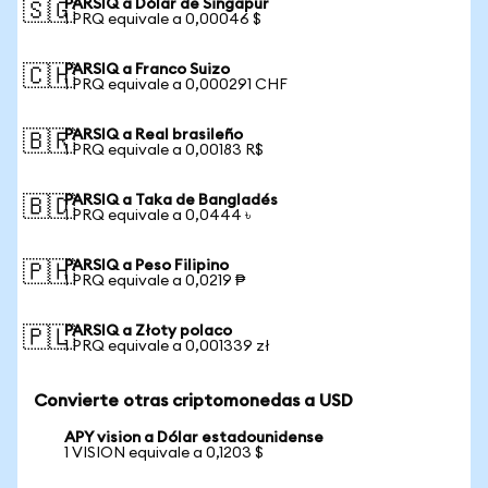
PARSIQ a Dólar de Singapur
🇸🇬
1 PRQ equivale a 0,00046 $
PARSIQ a Franco Suizo
🇨🇭
1 PRQ equivale a 0,000291 CHF
PARSIQ a Real brasileño
🇧🇷
1 PRQ equivale a 0,00183 R$
PARSIQ a Taka de Bangladés
🇧🇩
1 PRQ equivale a 0,0444 ৳
PARSIQ a Peso Filipino
🇵🇭
1 PRQ equivale a 0,0219 ₱
PARSIQ a Złoty polaco
🇵🇱
1 PRQ equivale a 0,001339 zł
Convierte otras criptomonedas a USD
APY vision a Dólar estadounidense
1 VISION equivale a 0,1203 $