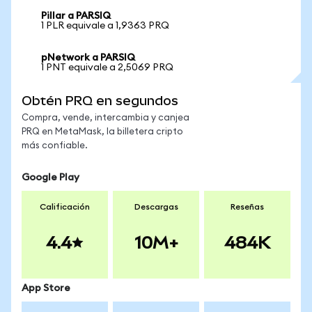
Pillar a PARSIQ
1 PLR equivale a 1,9363 PRQ
pNetwork a PARSIQ
1 PNT equivale a 2,5069 PRQ
Obtén PRQ en segundos
Compra, vende, intercambia y canjea
PRQ en MetaMask, la billetera cripto
más confiable.
Google Play
Calificación
Descargas
Reseñas
4.4
10M+
484K
App Store