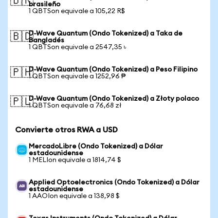
🇧🇷
brasileño
1 QBTSon equivale a 105,22 R$
D-Wave Quantum (Ondo Tokenized) a Taka de
🇧🇩
Bangladés
1 QBTSon equivale a 2547,35 ৳
D-Wave Quantum (Ondo Tokenized) a Peso Filipino
🇵🇭
1 QBTSon equivale a 1252,96 ₱
D-Wave Quantum (Ondo Tokenized) a Złoty polaco
🇵🇱
1 QBTSon equivale a 76,68 zł
Convierte otros RWA a USD
MercadoLibre (Ondo Tokenized) a Dólar
estadounidense
1 MELIon equivale a 1814,74 $
Applied Optoelectronics (Ondo Tokenized) a Dólar
estadounidense
1 AAOIon equivale a 138,98 $