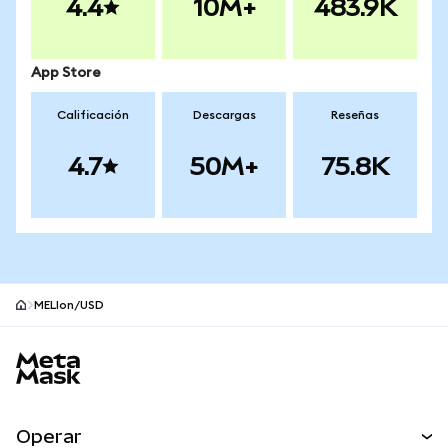
4.4
10M+
483.9K
App Store
Calificación
Descargas
Reseñas
4.7
50M+
75.8K
MELIon/USD
Pie de página del sitio MetaMask
Operar