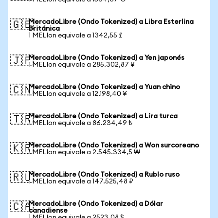
MercadoLibre (Ondo Tokenized) a Libra Esterlina
🇬🇧
Británica
1 MELIon equivale a 1342,55 £
MercadoLibre (Ondo Tokenized) a Yen japonés
🇯🇵
1 MELIon equivale a 285.302,87 ¥
MercadoLibre (Ondo Tokenized) a Yuan chino
🇨🇳
1 MELIon equivale a 12.198,40 ¥
MercadoLibre (Ondo Tokenized) a Lira turca
🇹🇷
1 MELIon equivale a 86.234,49 ₺
MercadoLibre (Ondo Tokenized) a Won surcoreano
🇰🇷
1 MELIon equivale a 2.545.334,5 ₩
MercadoLibre (Ondo Tokenized) a Rublo ruso
🇷🇺
1 MELIon equivale a 147.525,48 ₽
MercadoLibre (Ondo Tokenized) a Dólar
🇨🇦
canadiense
1 MELIon equivale a 2523,08 $