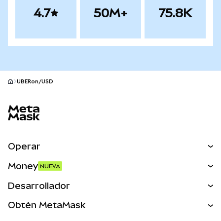
4.7
50M+
75.8K
UBERon/USD
Pie de página del sitio MetaMask
Operar
Canjear
Money
NUEVA
Predecir
NUEVA
Comprar
Desarrollador
Perps
NUEVA
Tarjeta
Ver los documentos
Obtén MetaMask
Activos del mundo real
mUSD
NUEVA
Panel
Obtén Metamask