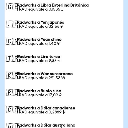
Radworks a Libra Esterlina Británica
🇬🇧
1 RAD equivale a 0,1535 £
Radworks a Yen japonés
🇯🇵
1 RAD equivale a 32,68 ¥
Radworks a Yuan chino
🇨🇳
1 RAD equivale a 1,40 ¥
Radworks a Lira turca
🇹🇷
1 RAD equivale a 9,88 ₺
Radworks a Won surcoreano
🇰🇷
1 RAD equivale a 291,53 ₩
Radworks a Rublo ruso
🇷🇺
1 RAD equivale a 17,03 ₽
Radworks a Dólar canadiense
🇨🇦
1 RAD equivale a 0,2889 $
Radworks a Dólar australiano
🇦🇺