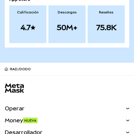
Calificación
Descargas
Reseñas
4.7
50M+
75.8K
RAD/DODO
Pie de página del sitio MetaMask
Operar
Canjear
Money
NUEVA
Predecir
NUEVA
Comprar
Desarrollador