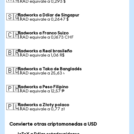
1 RAD equivale a 0,293 $
Radworks a Dólar de Singapur
🇸🇬
1 RAD equivale a 0,2647 $
Radworks a Franco Suizo
🇨🇭
1 RAD equivale a 0,1673 CHF
Radworks a Real brasileño
🇧🇷
1 RAD equivale a 1,06 R$
Radworks a Taka de Bangladés
🇧🇩
1 RAD equivale a 25,63 ৳
Radworks a Peso Filipino
🇵🇭
1 RAD equivale a 12,57 ₱
Radworks a Złoty polaco
🇵🇱
1 RAD equivale a 0,77 zł
Convierte otras criptomonedas a USD