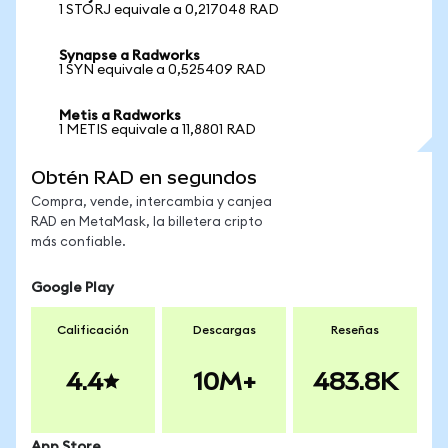
1 STORJ equivale a 0,217048 RAD
Synapse a Radworks
1 SYN equivale a 0,525409 RAD
Metis a Radworks
1 METIS equivale a 11,8801 RAD
Obtén RAD en segundos
Compra, vende, intercambia y canjea
RAD en MetaMask, la billetera cripto
más confiable.
Google Play
Calificación
Descargas
Reseñas
4.4
10M+
483.8K
App Store