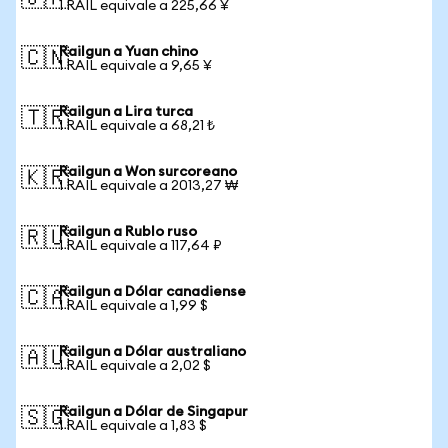
1 RAIL equivale a 225,66 ¥
Railgun a Yuan chino
🇨🇳
1 RAIL equivale a 9,65 ¥
Railgun a Lira turca
🇹🇷
1 RAIL equivale a 68,21 ₺
Railgun a Won surcoreano
🇰🇷
1 RAIL equivale a 2013,27 ₩
Railgun a Rublo ruso
🇷🇺
1 RAIL equivale a 117,64 ₽
Railgun a Dólar canadiense
🇨🇦
1 RAIL equivale a 1,99 $
Railgun a Dólar australiano
🇦🇺
1 RAIL equivale a 2,02 $
Railgun a Dólar de Singapur
🇸🇬
1 RAIL equivale a 1,83 $