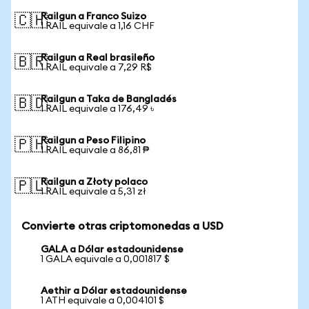
Railgun a Franco Suizo
🇨🇭
1 RAIL equivale a 1,16 CHF
Railgun a Real brasileño
🇧🇷
1 RAIL equivale a 7,29 R$
Railgun a Taka de Bangladés
🇧🇩
1 RAIL equivale a 176,49 ৳
Railgun a Peso Filipino
🇵🇭
1 RAIL equivale a 86,81 ₱
Railgun a Złoty polaco
🇵🇱
1 RAIL equivale a 5,31 zł
Convierte otras criptomonedas a USD
GALA a Dólar estadounidense
1 GALA equivale a 0,001817 $
Aethir a Dólar estadounidense
1 ATH equivale a 0,004101 $