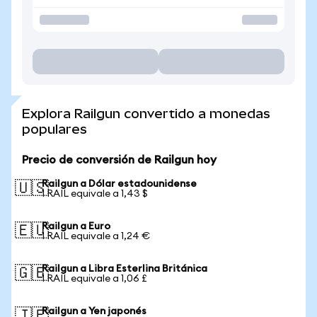
Explora Railgun convertido a monedas
populares
Precio de conversión de Railgun hoy
Railgun a Dólar estadounidense
🇺🇸
1 RAIL equivale a 1,43 $
Railgun a Euro
🇪🇺
1 RAIL equivale a 1,24 €
Railgun a Libra Esterlina Británica
🇬🇧
1 RAIL equivale a 1,06 £
Railgun a Yen japonés
🇯🇵