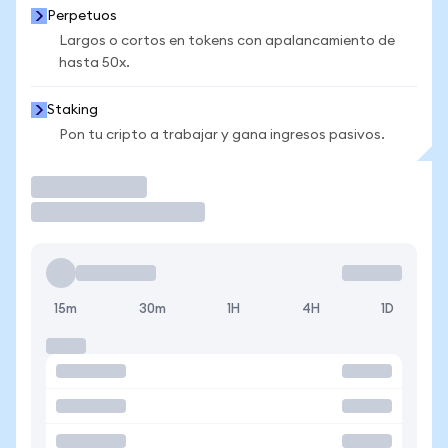
Perpetuos
Largos o cortos en tokens con apalancamiento de
hasta 50x.
Staking
Pon tu cripto a trabajar y gana ingresos pasivos.
Operar
15m
30m
1H
4H
1D