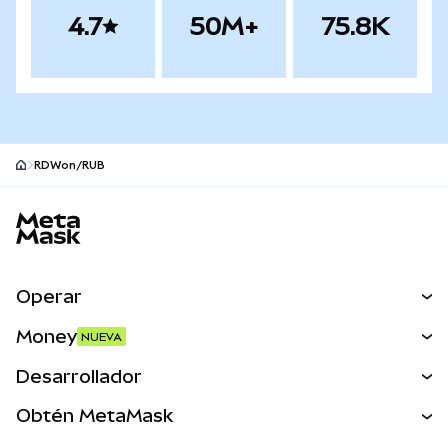
4.7
50M+
75.8K
RDWon/RUB
Pie de página del sitio MetaMask
Operar
Canjear
Money
NUEVA
Predecir
NUEVA
Comprar
Desarrollador
Perps
NUEVA
Tarjeta
Ver los documentos
Obtén MetaMask
Activos del mundo real
mUSD
NUEVA
Panel
Obtén Metamask