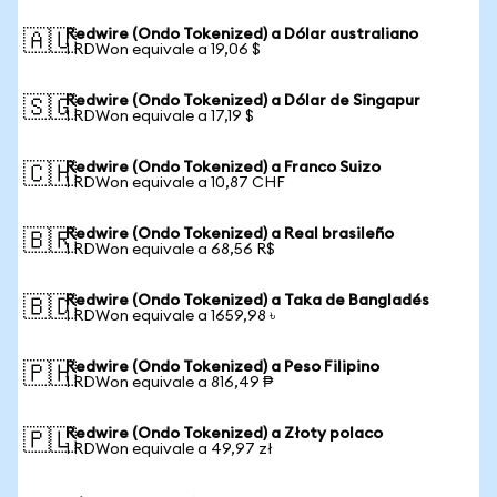
Redwire (Ondo Tokenized) a Dólar australiano
🇦🇺
1 RDWon equivale a 19,06 $
Redwire (Ondo Tokenized) a Dólar de Singapur
🇸🇬
1 RDWon equivale a 17,19 $
Redwire (Ondo Tokenized) a Franco Suizo
🇨🇭
1 RDWon equivale a 10,87 CHF
Redwire (Ondo Tokenized) a Real brasileño
🇧🇷
1 RDWon equivale a 68,56 R$
Redwire (Ondo Tokenized) a Taka de Bangladés
🇧🇩
1 RDWon equivale a 1659,98 ৳
Redwire (Ondo Tokenized) a Peso Filipino
🇵🇭
1 RDWon equivale a 816,49 ₱
Redwire (Ondo Tokenized) a Złoty polaco
🇵🇱
1 RDWon equivale a 49,97 zł