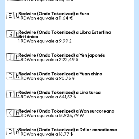
Redwire (Ondo Tokenized) a Euro
🇪🇺
1 RDWon equivale a 11,64 €
Redwire (Ondo Tokenized) a Libra Esterlina
🇬🇧
Británica
1 RDWon equivale a 9,99 £
Redwire (Ondo Tokenized) a Yen japonés
🇯🇵
1 RDWon equivale a 2122,49 ¥
Redwire (Ondo Tokenized) a Yuan chino
🇨🇳
1 RDWon equivale a 90,75 ¥
Redwire (Ondo Tokenized) a Lira turca
🇹🇷
1 RDWon equivale a 641,53 ₺
Redwire (Ondo Tokenized) a Won surcoreano
🇰🇷
1 RDWon equivale a 18.935,79 ₩
Redwire (Ondo Tokenized) a Dólar canadiense
🇨🇦
1 RDWon equivale a 18,77 $