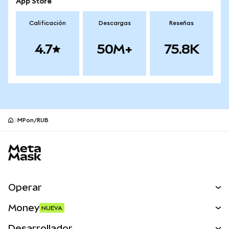
App Store
Calificación
Descargas
Reseñas
4.7
50M+
75.8K
MPon/RUB
Pie de página del sitio MetaMask
Operar
Canjear
Money
NUEVA
Predecir
NUEVA
Comprar
Desarrollador