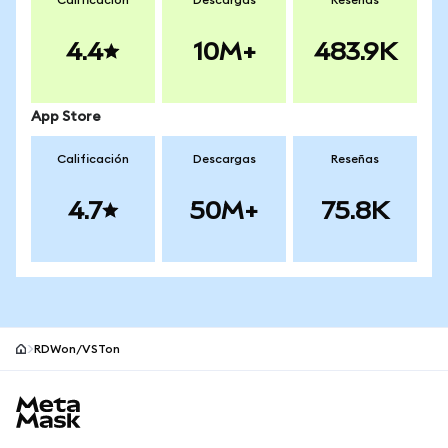
Calificación
Descargas
Reseñas
4.4
10M+
483.9K
App Store
Calificación
Descargas
Reseñas
4.7
50M+
75.8K
RDWon/VSTon
Pie de página del sitio MetaMask