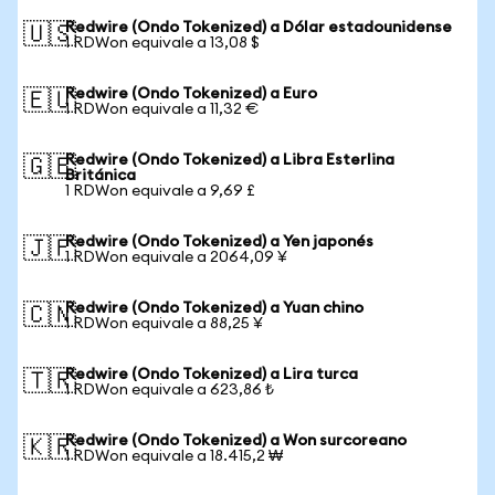
Redwire (Ondo Tokenized) a Dólar estadounidense
🇺🇸
1 RDWon equivale a 13,08 $
Redwire (Ondo Tokenized) a Euro
🇪🇺
1 RDWon equivale a 11,32 €
Redwire (Ondo Tokenized) a Libra Esterlina
🇬🇧
Británica
1 RDWon equivale a 9,69 £
Redwire (Ondo Tokenized) a Yen japonés
🇯🇵
1 RDWon equivale a 2064,09 ¥
Redwire (Ondo Tokenized) a Yuan chino
🇨🇳
1 RDWon equivale a 88,25 ¥
Redwire (Ondo Tokenized) a Lira turca
🇹🇷
1 RDWon equivale a 623,86 ₺
Redwire (Ondo Tokenized) a Won surcoreano
🇰🇷
1 RDWon equivale a 18.415,2 ₩