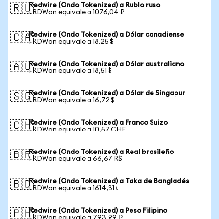
Redwire (Ondo Tokenized) a Rublo ruso
🇷🇺
1 RDWon equivale a 1076,04 ₽
Redwire (Ondo Tokenized) a Dólar canadiense
🇨🇦
1 RDWon equivale a 18,25 $
Redwire (Ondo Tokenized) a Dólar australiano
🇦🇺
1 RDWon equivale a 18,51 $
Redwire (Ondo Tokenized) a Dólar de Singapur
🇸🇬
1 RDWon equivale a 16,72 $
Redwire (Ondo Tokenized) a Franco Suizo
🇨🇭
1 RDWon equivale a 10,57 CHF
Redwire (Ondo Tokenized) a Real brasileño
🇧🇷
1 RDWon equivale a 66,67 R$
Redwire (Ondo Tokenized) a Taka de Bangladés
🇧🇩
1 RDWon equivale a 1614,31 ৳
Redwire (Ondo Tokenized) a Peso Filipino
🇵🇭
1 RDWon equivale a 793,99 ₱