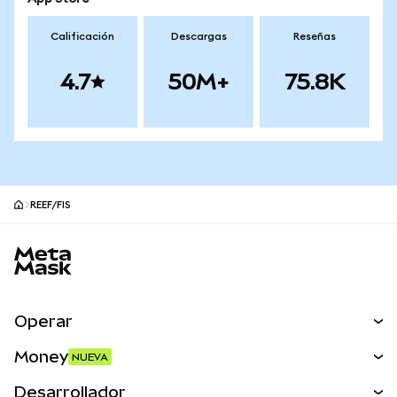
Calificación
Descargas
Reseñas
4.7
50M+
75.8K
REEF/FIS
Pie de página del sitio MetaMask
Operar
Canjear
Money
NUEVA
Predecir
NUEVA
Comprar
Desarrollador