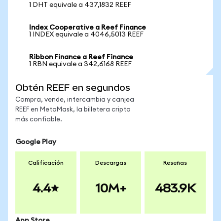
1 DHT equivale a 437,1832 REEF
Index Cooperative a Reef Finance
1 INDEX equivale a 4046,5013 REEF
Ribbon Finance a Reef Finance
1 RBN equivale a 342,6168 REEF
Obtén REEF en segundos
Compra, vende, intercambia y canjea
REEF en MetaMask, la billetera cripto
más confiable.
Google Play
Calificación
Descargas
Reseñas
4.4
10M+
483.9K
App Store