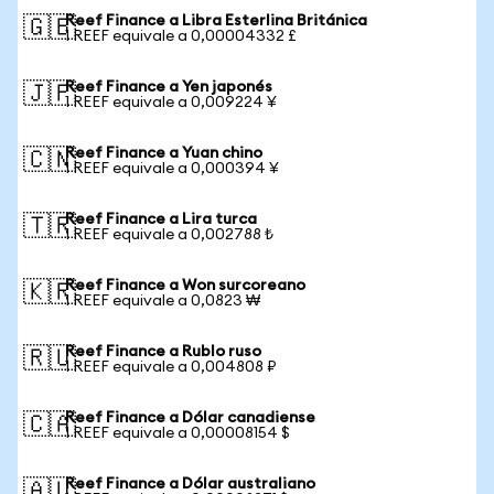
Reef Finance a Libra Esterlina Británica
🇬🇧
1 REEF equivale a 0,00004332 £
Reef Finance a Yen japonés
🇯🇵
1 REEF equivale a 0,009224 ¥
Reef Finance a Yuan chino
🇨🇳
1 REEF equivale a 0,000394 ¥
Reef Finance a Lira turca
🇹🇷
1 REEF equivale a 0,002788 ₺
Reef Finance a Won surcoreano
🇰🇷
1 REEF equivale a 0,0823 ₩
Reef Finance a Rublo ruso
🇷🇺
1 REEF equivale a 0,004808 ₽
Reef Finance a Dólar canadiense
🇨🇦
1 REEF equivale a 0,00008154 $
Reef Finance a Dólar australiano
🇦🇺