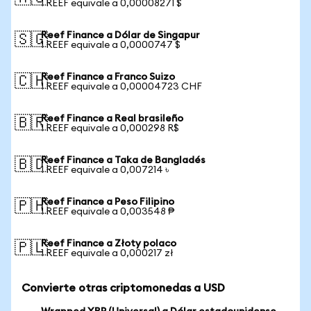
1 REEF equivale a 0,00008271 $
Reef Finance a Dólar de Singapur
🇸🇬
1 REEF equivale a 0,0000747 $
Reef Finance a Franco Suizo
🇨🇭
1 REEF equivale a 0,00004723 CHF
Reef Finance a Real brasileño
🇧🇷
1 REEF equivale a 0,000298 R$
Reef Finance a Taka de Bangladés
🇧🇩
1 REEF equivale a 0,007214 ৳
Reef Finance a Peso Filipino
🇵🇭
1 REEF equivale a 0,003548 ₱
Reef Finance a Złoty polaco
🇵🇱
1 REEF equivale a 0,000217 zł
Convierte otras criptomonedas a USD