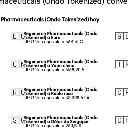
aceuticals (Ondo Tokenized) conv
 Pharmaceuticals (Ondo Tokenized) hoy
Regeneron Pharmaceuticals (Ondo
🇪🇺
🇬
Tokenized) a Euro
1 REGNon equivale a 664,61 €
Regeneron Pharmaceuticals (Ondo
🇨🇳
🇹
Tokenized) a Yuan chino
1 REGNon equivale a 5168,90 ¥
Regeneron Pharmaceuticals (Ondo
🇷🇺
🇨
Tokenized) a Rublo ruso
1 REGNon equivale a 63.338,57 ₽
Regeneron Pharmaceuticals (Ondo
🇸🇬
🇨
Tokenized) a Dólar de Singapur
1 REGNon equivale a 983,19 $