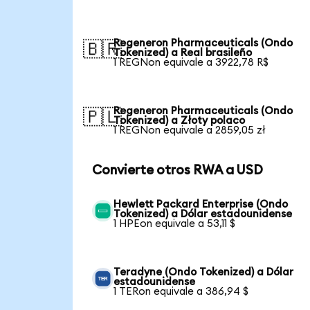
Regeneron Pharmaceuticals (Ondo
🇧🇷
Tokenized) a Real brasileño
1 REGNon equivale a 3922,78 R$
Regeneron Pharmaceuticals (Ondo
🇵🇱
Tokenized) a Złoty polaco
1 REGNon equivale a 2859,05 zł
Convierte otros RWA a USD
Hewlett Packard Enterprise (Ondo
Tokenized) a Dólar estadounidense
1 HPEon equivale a 53,11 $
Teradyne (Ondo Tokenized) a Dólar
estadounidense
1 TERon equivale a 386,94 $