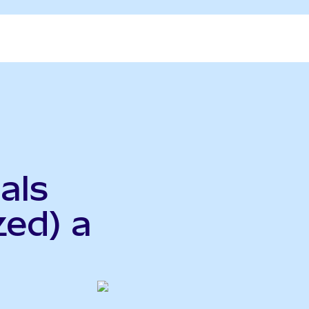
als
zed) a