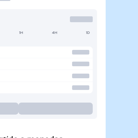
1H
4H
1D