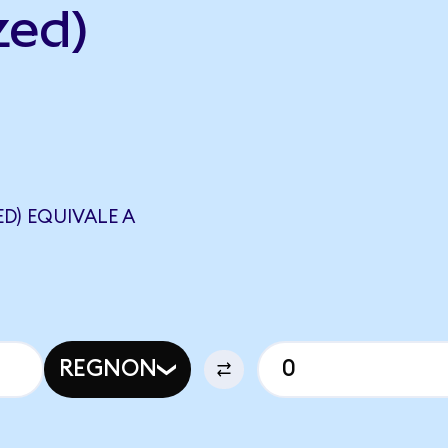
zed)
D) EQUIVALE A
REGNON