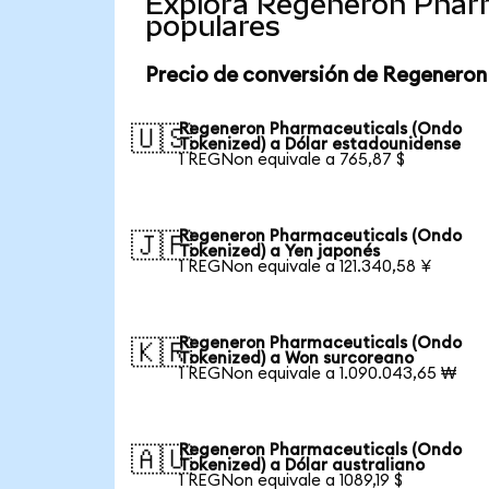
Explora Regeneron Pharm
populares
Precio de conversión de Regeneron
Regeneron Pharmaceuticals (Ondo
🇺🇸
Tokenized) a Dólar estadounidense
1 REGNon equivale a 765,87 $
Regeneron Pharmaceuticals (Ondo
🇯🇵
Tokenized) a Yen japonés
1 REGNon equivale a 121.340,58 ¥
Regeneron Pharmaceuticals (Ondo
🇰🇷
Tokenized) a Won surcoreano
1 REGNon equivale a 1.090.043,65 ₩
Regeneron Pharmaceuticals (Ondo
🇦🇺
Tokenized) a Dólar australiano
1 REGNon equivale a 1089,19 $