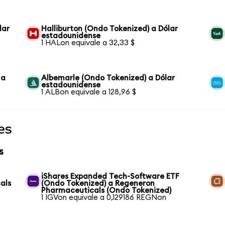
lar
Halliburton (Ondo Tokenized) a Dólar
estadounidense
1 HALon equivale a 32,33 $
 a
Albemarle (Ondo Tokenized) a Dólar
estadounidense
1 ALBon equivale a 128,96 $
es
s
iShares Expanded Tech-Software ETF
als
(Ondo Tokenized) a Regeneron
Pharmaceuticals (Ondo Tokenized)
1 IGVon equivale a 0,129186 REGNon