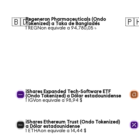
Regeneron Pharmaceuticals (Ondo
🇧🇩
🇵
Tokenized) a Taka de Bangladés
1 REGNon equivale a 94.780,05 ৳
iShares Expanded Tech-Software ETF
(Ondo Tokenized) a Dólar estadounidense
1 IGVon equivale a 98,94 $
iShares Ethereum Trust (Ondo Tokenized)
a Dólar estadounidense
1 ETHAon equivale a 14,44 $