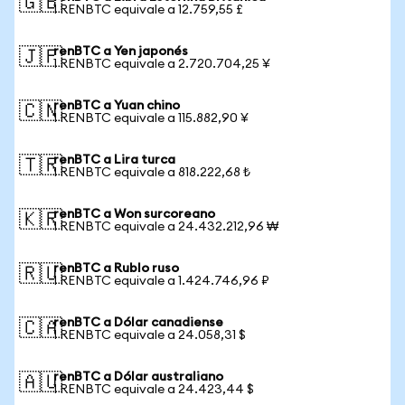
🇬🇧
1 RENBTC equivale a 12.759,55 £
renBTC a Yen japonés
🇯🇵
1 RENBTC equivale a 2.720.704,25 ¥
renBTC a Yuan chino
🇨🇳
1 RENBTC equivale a 115.882,90 ¥
renBTC a Lira turca
🇹🇷
1 RENBTC equivale a 818.222,68 ₺
renBTC a Won surcoreano
🇰🇷
1 RENBTC equivale a 24.432.212,96 ₩
renBTC a Rublo ruso
🇷🇺
1 RENBTC equivale a 1.424.746,96 ₽
renBTC a Dólar canadiense
🇨🇦
1 RENBTC equivale a 24.058,31 $
renBTC a Dólar australiano
🇦🇺
1 RENBTC equivale a 24.423,44 $