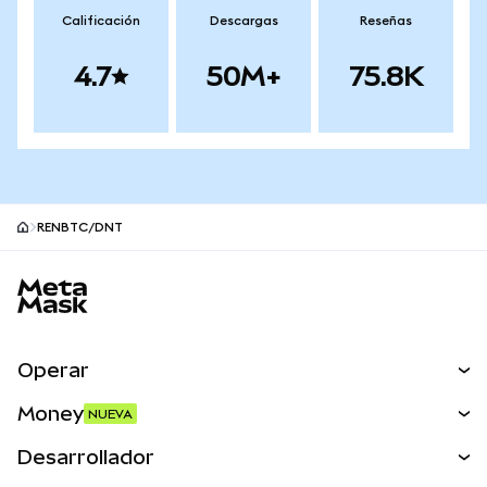
Calificación
Descargas
Reseñas
4.7
50M+
75.8K
RENBTC/DNT
Pie de página del sitio MetaMask
Operar
Canjear
Money
NUEVA
Predecir
NUEVA
Comprar
Desarrollador
Perps
NUEVA
Tarjeta
Ver los documentos