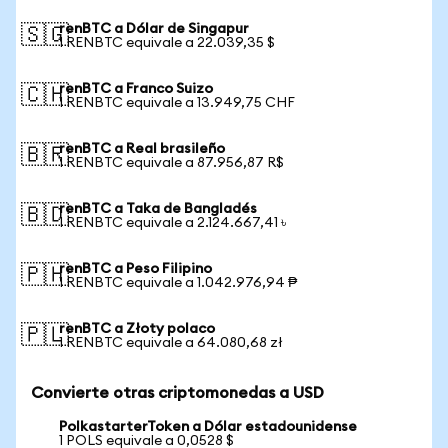
renBTC a Dólar de Singapur
🇸🇬
1 RENBTC equivale a 22.039,35 $
renBTC a Franco Suizo
🇨🇭
1 RENBTC equivale a 13.949,75 CHF
renBTC a Real brasileño
🇧🇷
1 RENBTC equivale a 87.956,87 R$
renBTC a Taka de Bangladés
🇧🇩
1 RENBTC equivale a 2.124.667,41 ৳
renBTC a Peso Filipino
🇵🇭
1 RENBTC equivale a 1.042.976,94 ₱
renBTC a Złoty polaco
🇵🇱
1 RENBTC equivale a 64.080,68 zł
Convierte otras criptomonedas a USD
PolkastarterToken a Dólar estadounidense
1 POLS equivale a 0,0528 $