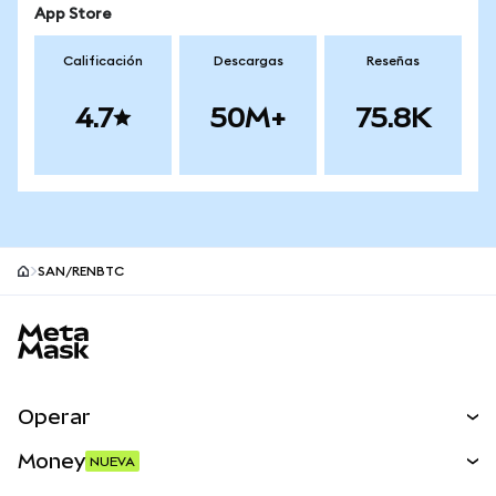
App Store
Calificación
Descargas
Reseñas
4.7
50M+
75.8K
SAN/RENBTC
Pie de página del sitio MetaMask
Operar
Canjear
Money
NUEVA
Predecir
NUEVA
Comprar