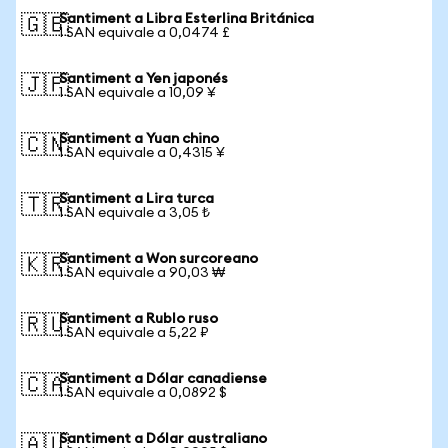
Santiment a Libra Esterlina Británica
🇬🇧
1 SAN equivale a 0,0474 £
Santiment a Yen japonés
🇯🇵
1 SAN equivale a 10,09 ¥
Santiment a Yuan chino
🇨🇳
1 SAN equivale a 0,4315 ¥
Santiment a Lira turca
🇹🇷
1 SAN equivale a 3,05 ₺
Santiment a Won surcoreano
🇰🇷
1 SAN equivale a 90,03 ₩
Santiment a Rublo ruso
🇷🇺
1 SAN equivale a 5,22 ₽
Santiment a Dólar canadiense
🇨🇦
1 SAN equivale a 0,0892 $
Santiment a Dólar australiano
🇦🇺