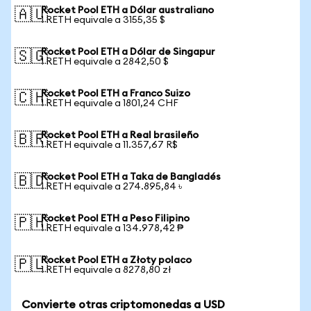
Rocket Pool ETH a Dólar australiano
🇦🇺
1 RETH equivale a 3155,35 $
Rocket Pool ETH a Dólar de Singapur
🇸🇬
1 RETH equivale a 2842,50 $
Rocket Pool ETH a Franco Suizo
🇨🇭
1 RETH equivale a 1801,24 CHF
Rocket Pool ETH a Real brasileño
🇧🇷
1 RETH equivale a 11.357,67 R$
Rocket Pool ETH a Taka de Bangladés
🇧🇩
1 RETH equivale a 274.895,84 ৳
Rocket Pool ETH a Peso Filipino
🇵🇭
1 RETH equivale a 134.978,42 ₱
Rocket Pool ETH a Złoty polaco
🇵🇱
1 RETH equivale a 8278,80 zł
Convierte otras criptomonedas a USD