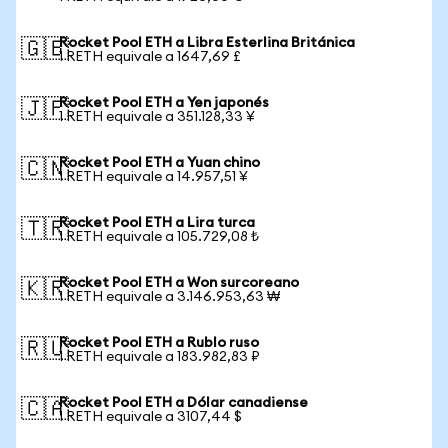
Rocket Pool ETH a Libra Esterlina Británica
🇬🇧
1 RETH equivale a 1647,69 £
Rocket Pool ETH a Yen japonés
🇯🇵
1 RETH equivale a 351.128,33 ¥
Rocket Pool ETH a Yuan chino
🇨🇳
1 RETH equivale a 14.957,51 ¥
Rocket Pool ETH a Lira turca
🇹🇷
1 RETH equivale a 105.729,08 ₺
Rocket Pool ETH a Won surcoreano
🇰🇷
1 RETH equivale a 3.146.953,63 ₩
Rocket Pool ETH a Rublo ruso
🇷🇺
1 RETH equivale a 183.982,83 ₽
Rocket Pool ETH a Dólar canadiense
🇨🇦
1 RETH equivale a 3107,44 $