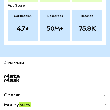
App Store
Calificación
Descargas
Reseñas
4.7
50M+
75.8K
RETH/DEXE
Pie de página del sitio MetaMask
Operar
Canjear
Money
NUEVA
Predecir
NUEVA
Comprar