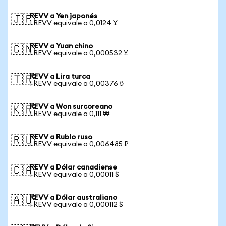
REVV a Yen japonés
🇯🇵
1 REVV equivale a 0,0124 ¥
REVV a Yuan chino
🇨🇳
1 REVV equivale a 0,000532 ¥
REVV a Lira turca
🇹🇷
1 REVV equivale a 0,00376 ₺
REVV a Won surcoreano
🇰🇷
1 REVV equivale a 0,111 ₩
REVV a Rublo ruso
🇷🇺
1 REVV equivale a 0,006485 ₽
REVV a Dólar canadiense
🇨🇦
1 REVV equivale a 0,00011 $
REVV a Dólar australiano
🇦🇺
1 REVV equivale a 0,000112 $