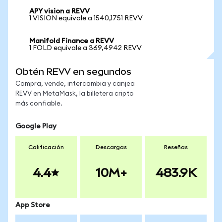
APY vision a REVV
1 VISION equivale a 1540,1751 REVV
Manifold Finance a REVV
1 FOLD equivale a 369,4942 REVV
Obtén REVV en segundos
Compra, vende, intercambia y canjea
REVV en MetaMask, la billetera cripto
más confiable.
Google Play
Calificación
Descargas
Reseñas
4.4
10M+
483.9K
App Store