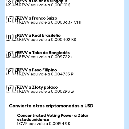
REVV a Dólar de Singapur
🇸🇬
1 REVV equivale a 0,000101 $
REVV a Franco Suizo
🇨🇭
1 REVV equivale a 0,0000637 CHF
REVV a Real brasileño
🇧🇷
1 REVV equivale a 0,000402 R$
REVV a Taka de Bangladés
🇧🇩
1 REVV equivale a 0,009729 ৳
REVV a Peso Filipino
🇵🇭
1 REVV equivale a 0,004785 ₱
REVV a Złoty polaco
🇵🇱
1 REVV equivale a 0,000293 zł
Convierte otras criptomonedas a USD
Concentrated Voting Power a Dólar
estadounidense
1 CVP equivale a 0,001948 $