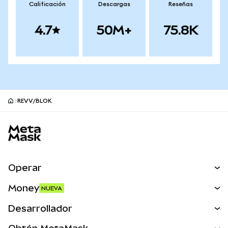
Calificación
Descargas
Reseñas
4.7
50M+
75.8K
REVV/BLOK
Pie de página del sitio MetaMask
Operar
Canjear
Money
NUEVA
Predecir
NUEVA
Comprar
Desarrollador
Perps
NUEVA
Tarjeta
Ver los documentos