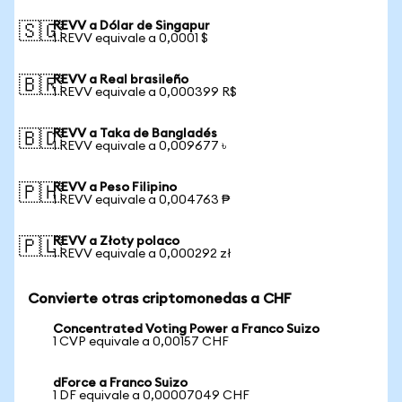
REVV a Dólar de Singapur
🇸🇬
1 REVV equivale a 0,0001 $
REVV a Real brasileño
🇧🇷
1 REVV equivale a 0,000399 R$
REVV a Taka de Bangladés
🇧🇩
1 REVV equivale a 0,009677 ৳
REVV a Peso Filipino
🇵🇭
1 REVV equivale a 0,004763 ₱
REVV a Złoty polaco
🇵🇱
1 REVV equivale a 0,000292 zł
Convierte otras criptomonedas a CHF
Concentrated Voting Power a Franco Suizo
1 CVP equivale a 0,00157 CHF
dForce a Franco Suizo
1 DF equivale a 0,00007049 CHF