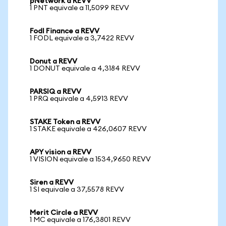
pNetwork a REVV
1 PNT equivale a 11,5099 REVV
Fodl Finance a REVV
1 FODL equivale a 3,7422 REVV
Donut a REVV
1 DONUT equivale a 4,3184 REVV
PARSIQ a REVV
1 PRQ equivale a 4,5913 REVV
STAKE Token a REVV
1 STAKE equivale a 426,0607 REVV
APY vision a REVV
1 VISION equivale a 1534,9650 REVV
Siren a REVV
1 SI equivale a 37,5578 REVV
Merit Circle a REVV
1 MC equivale a 176,3801 REVV