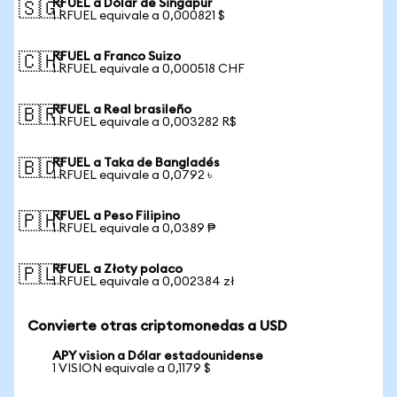
RFUEL a Dólar de Singapur
🇸🇬
1 RFUEL equivale a 0,000821 $
RFUEL a Franco Suizo
🇨🇭
1 RFUEL equivale a 0,000518 CHF
RFUEL a Real brasileño
🇧🇷
1 RFUEL equivale a 0,003282 R$
RFUEL a Taka de Bangladés
🇧🇩
1 RFUEL equivale a 0,0792 ৳
RFUEL a Peso Filipino
🇵🇭
1 RFUEL equivale a 0,0389 ₱
RFUEL a Złoty polaco
🇵🇱
1 RFUEL equivale a 0,002384 zł
Convierte otras criptomonedas a USD
APY vision a Dólar estadounidense
1 VISION equivale a 0,1179 $