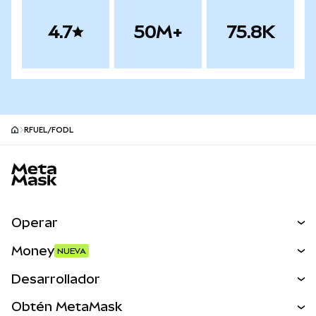
4.7
50M+
75.8K
RFUEL/FODL
Pie de página del sitio MetaMask
Operar
Canjear
Money
NUEVA
Predecir
NUEVA
Comprar
Desarrollador
Perps
NUEVA
Tarjeta
Ver los documentos
Obtén MetaMask
Activos del mundo real