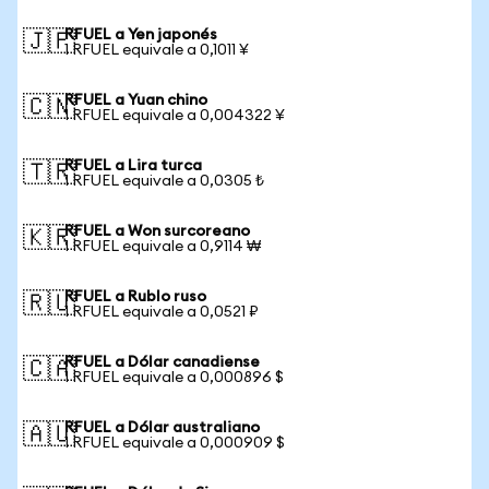
RFUEL a Yen japonés
🇯🇵
1 RFUEL equivale a 0,1011 ¥
RFUEL a Yuan chino
🇨🇳
1 RFUEL equivale a 0,004322 ¥
RFUEL a Lira turca
🇹🇷
1 RFUEL equivale a 0,0305 ₺
RFUEL a Won surcoreano
🇰🇷
1 RFUEL equivale a 0,9114 ₩
RFUEL a Rublo ruso
🇷🇺
1 RFUEL equivale a 0,0521 ₽
RFUEL a Dólar canadiense
🇨🇦
1 RFUEL equivale a 0,000896 $
RFUEL a Dólar australiano
🇦🇺
1 RFUEL equivale a 0,000909 $