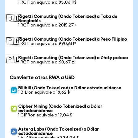
1 RGTIon equivale a 83,06 R$
Rigetti Computing (Ondo Tokenized) a Taka de
🇧🇩
Bangladés
1 RGTIon equivale a 2015,27 ৳
Rigetti Computing (Ondo Tokenized) a Peso Filipino
🇵🇭
1 RGTIon equivale a 990,61 ₱
Rigetti Computing (Ondo Tokenized) a Złoty polaco
🇵🇱
1 RGTIon equivale a 60,67 zł
Convierte otros RWA a USD
Bilibili (Ondo Tokenized) a Dólar estadounidense
1 BILIon equivale a 18,62 $
Cipher Mining (Ondo Tokenized) a Dólar
estadounidense
1 CIFRon equivale a 19,04 $
Astera Labs (Ondo Tokenized) a Dólar
estadounidense