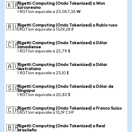
Rigetti Computing (Ondo Tokenized) a Won
🇰🇷
surcoreano
1 RGTIon equivale a 23.057,35 ₩
Rigetti Computing (Ondo Tokenized) a Rublo ruso
🇷🇺
1 RGTIon equivale a 1329,28 ₽
Rigetti Computing (Ondo Tokenized) a Dólar
🇨🇦
canadiense
1 RGTIon equivale a 22,79 $
Rigetti Computing (Ondo Tokenized) a Dólar
🇦🇺
australiano
1 RGTIon equivale a 23,10 $
Rigetti Computing (Ondo Tokenized) a Dólar de
🇸🇬
Singapur
1 RGTIon equivale a 20,83 $
Rigetti Computing (Ondo Tokenized) a Franco Suizo
🇨🇭
1 RGTIon equivale a 13,19 CHF
Rigetti Computing (Ondo Tokenized) a Real
🇧🇷
brasileño