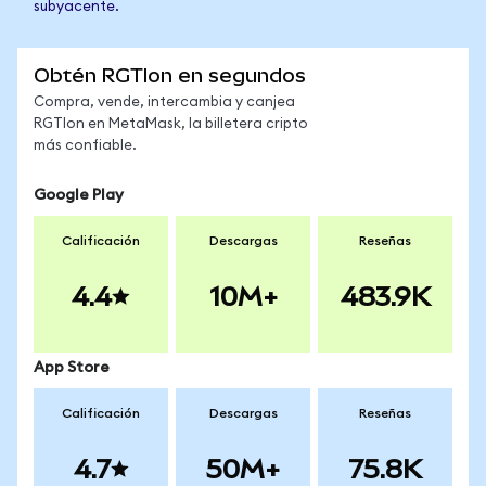
subyacente.
Obtén RGTIon en segundos
Compra, vende, intercambia y canjea
RGTIon en MetaMask, la billetera cripto
más confiable.
Google Play
Calificación
Descargas
Reseñas
4.4
10M+
483.9K
App Store
Calificación
Descargas
Reseñas
4.7
50M+
75.8K