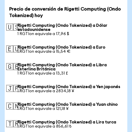
Precio de conversión de Rigetti Computing (Ondo
Tokenized) hoy
Rigetti Computing (Ondo Tokenized) a Dólar
🇺🇸
estadounidense
1 RGTIon equivale a 17,96 $
Rigetti Computing (Ondo Tokenized) a Euro
🇪🇺
1 RGTIon equivale a 15,54 €
Rigetti Computing (Ondo Tokenized) a Libra
🇬🇧
Esterlina Británica
1 RGTIon equivale a 13,31 £
Rigetti Computing (Ondo Tokenized) a Yen japonés
🇯🇵
1 RGTIon equivale a 2834,18 ¥
Rigetti Computing (Ondo Tokenized) a Yuan chino
🇨🇳
1 RGTIon equivale a 121,18 ¥
Rigetti Computing (Ondo Tokenized) a Lira turca
🇹🇷
1 RGTIon equivale a 856,61 ₺