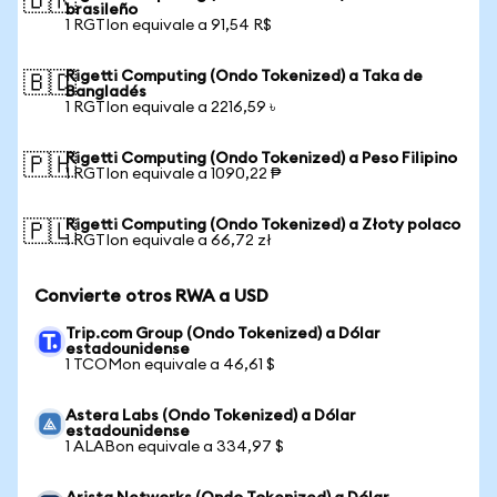
🇧🇷
brasileño
1 RGTIon equivale a 91,54 R$
Rigetti Computing (Ondo Tokenized) a Taka de
🇧🇩
Bangladés
1 RGTIon equivale a 2216,59 ৳
Rigetti Computing (Ondo Tokenized) a Peso Filipino
🇵🇭
1 RGTIon equivale a 1090,22 ₱
Rigetti Computing (Ondo Tokenized) a Złoty polaco
🇵🇱
1 RGTIon equivale a 66,72 zł
Convierte otros RWA a USD
Trip.com Group (Ondo Tokenized) a Dólar
estadounidense
1 TCOMon equivale a 46,61 $
Astera Labs (Ondo Tokenized) a Dólar
estadounidense
1 ALABon equivale a 334,97 $