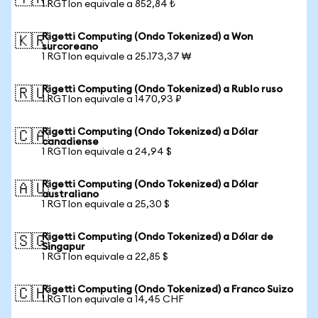
1 RGTIon equivale a 852,84 ₺
Rigetti Computing (Ondo Tokenized) a Won
🇰🇷
surcoreano
1 RGTIon equivale a 25.173,37 ₩
Rigetti Computing (Ondo Tokenized) a Rublo ruso
🇷🇺
1 RGTIon equivale a 1470,93 ₽
Rigetti Computing (Ondo Tokenized) a Dólar
🇨🇦
canadiense
1 RGTIon equivale a 24,94 $
Rigetti Computing (Ondo Tokenized) a Dólar
🇦🇺
australiano
1 RGTIon equivale a 25,30 $
Rigetti Computing (Ondo Tokenized) a Dólar de
🇸🇬
Singapur
1 RGTIon equivale a 22,85 $
Rigetti Computing (Ondo Tokenized) a Franco Suizo
🇨🇭
1 RGTIon equivale a 14,45 CHF