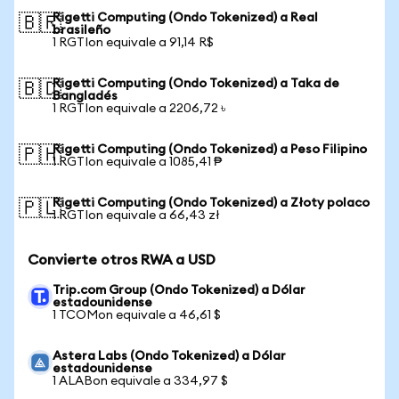
Rigetti Computing (Ondo Tokenized) a Real
🇧🇷
brasileño
1 RGTIon equivale a 91,14 R$
Rigetti Computing (Ondo Tokenized) a Taka de
🇧🇩
Bangladés
1 RGTIon equivale a 2206,72 ৳
Rigetti Computing (Ondo Tokenized) a Peso Filipino
🇵🇭
1 RGTIon equivale a 1085,41 ₱
Rigetti Computing (Ondo Tokenized) a Złoty polaco
🇵🇱
1 RGTIon equivale a 66,43 zł
Convierte otros RWA a USD
Trip.com Group (Ondo Tokenized) a Dólar
estadounidense
1 TCOMon equivale a 46,61 $
Astera Labs (Ondo Tokenized) a Dólar
estadounidense
1 ALABon equivale a 334,97 $