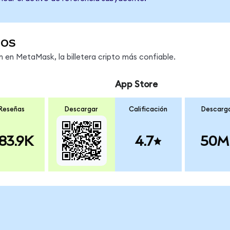
dos
en MetaMask, la billetera cripto más confiable.
App Store
Reseñas
Descargar
Calificación
Descarg
83.9K
4.7
50M