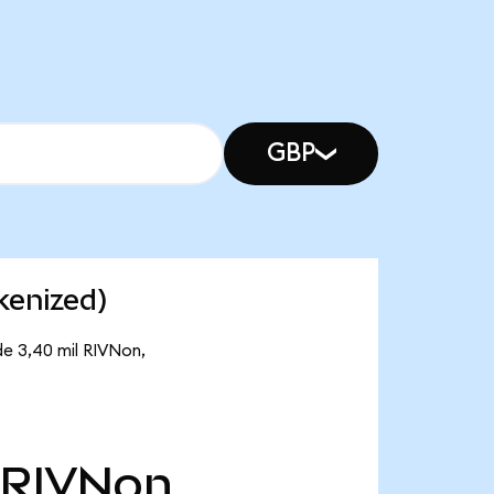
GBP
kenized)
de 3,40 mil RIVNon,
RIVNon