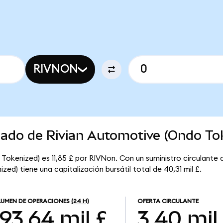
RIVNON
cado de Rivian Automotive (Ondo To
Tokenized) es 11,85 £ por RIVNon. Con un suministro circulante 
ed) tiene una capitalización bursátil total de 40,31 mil £.
UMEN DE OPERACIONES
(24 H)
OFERTA CIRCULANTE
93,64 mil £
3,40 mil