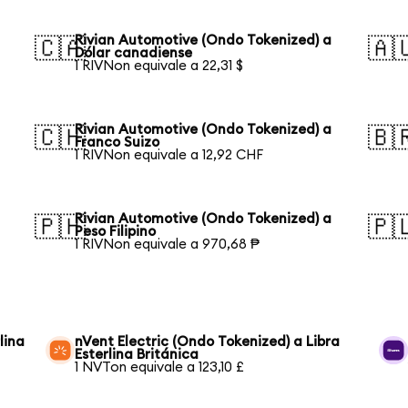
Rivian Automotive (Ondo Tokenized) a
🇨🇦
🇦
Dólar canadiense
1 RIVNon equivale a 22,31 $
Rivian Automotive (Ondo Tokenized) a
🇨🇭
🇧
Franco Suizo
1 RIVNon equivale a 12,92 CHF
Rivian Automotive (Ondo Tokenized) a
🇵🇭
🇵
Peso Filipino
1 RIVNon equivale a 970,68 ₱
lina
nVent Electric (Ondo Tokenized) a Libra
Esterlina Británica
1 NVTon equivale a 123,10 £