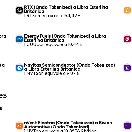
RTX (Ondo Tokenized) a Libra Esterlina
Británica
1 RTXon equivale a 164,49 £
bra
Energy Fuels (Ondo Tokenized) a Libra
Esterlina Británica
1 UUUUon equivale a 10,44 £
) a
Navitas Semiconductor (Ondo Tokenized)
a Libra Esterlina Británica
1 NVTSon equivale a 9,07 £
es
s
nVent Electric (Ondo Tokenized) a Rivian
Automotive (Ondo Tokenized)
1 NVTon equivale a 10,3858 RIVNon