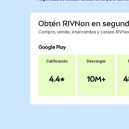
Obtén RIVNon en segun
Compra, vende, intercambia y canjea RIVNon 
Google Play
Calificación
Descargas
4.4
10M+
4