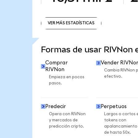
VER MÁS ESTADÍSTICAS
VER MÁS ESTADÍSTICAS
Formas de usar RIVNon
Comprar
Vender RIVNo
RIVNon
Cambia RIVNon 
efectivo.
Empieza en pocos
pasos.
Predecir
Perpetuos
Opera con RIVNon
Largos o cortos 
y mercados de
tokens con
predicción cripto.
apalancamiento
de hasta 50x.