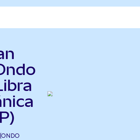
an
Ondo
Libra
ánica
P)
 (ONDO