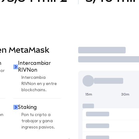
 en MetaMask
Operar
n
Intercambiar
RIVNon
por
Intercambia
RIVNon en y entre
blockchains.
15m
30m
Staking
en
Pon tu cripto a
trabajar y gana
ingresos pasivos.