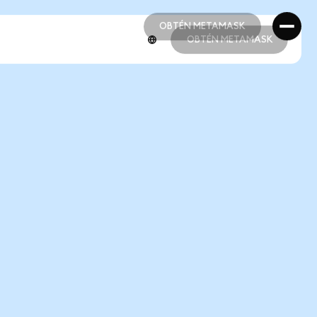
OBTÉN METAMASK
OBTÉN METAMASK
OBTÉN METAMASK
OBTÉN METAMASK