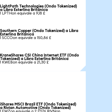
LightPath Technologies (Ondo Tokenized)
a Libra Esterlina Británica
1 LPTHon equivale a 9,18 £
Southern Copper (Ondo Tokenized) a Libra
Esterlina Británica
1 SCCOon equivale a 150,86 £
KraneShares CSI China Internet ETF (Ondo
Tokenized) a Libra Esterlina Británica
1 KWEBon equivale a 21,30 £
iShares MSCI Brazil ETF (Ondo Tokenized)
a Rivian Automotive (Ondo Tokenized)
1 EWZon equivale a 2,2376 RIVNon