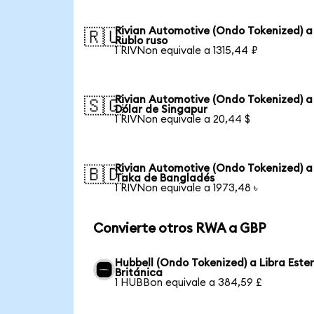
Rivian Automotive (Ondo Tokenized) a
🇷🇺
Rublo ruso
1 RIVNon equivale a 1315,44 ₽
Rivian Automotive (Ondo Tokenized) a
🇸🇬
Dólar de Singapur
1 RIVNon equivale a 20,44 $
Rivian Automotive (Ondo Tokenized) a
🇧🇩
Taka de Bangladés
1 RIVNon equivale a 1973,48 ৳
Convierte otros RWA a GBP
Hubbell (Ondo Tokenized) a Libra Ester
Británica
1 HUBBon equivale a 384,59 £