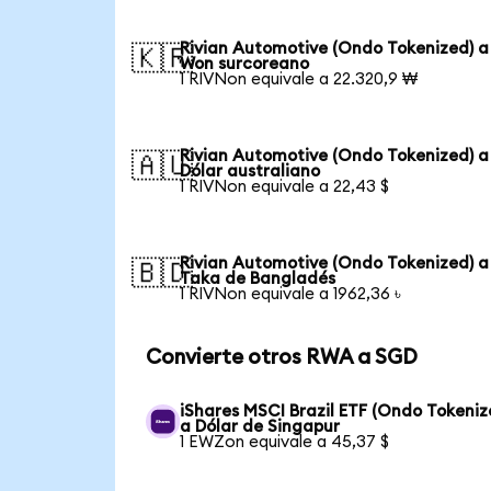
Rivian Automotive (Ondo Tokenized) a
🇰🇷
Won surcoreano
1 RIVNon equivale a 22.320,9 ₩
Rivian Automotive (Ondo Tokenized) a
🇦🇺
Dólar australiano
1 RIVNon equivale a 22,43 $
Rivian Automotive (Ondo Tokenized) a
🇧🇩
Taka de Bangladés
1 RIVNon equivale a 1962,36 ৳
Convierte otros RWA a SGD
iShares MSCI Brazil ETF (Ondo Tokeniz
a Dólar de Singapur
1 EWZon equivale a 45,37 $