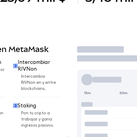
 en MetaMask
Operar
n
Intercambiar
RIVNon
por
Intercambia
RIVNon en y entre
blockchains.
15m
30m
Staking
en
Pon tu cripto a
trabajar y gana
ingresos pasivos.