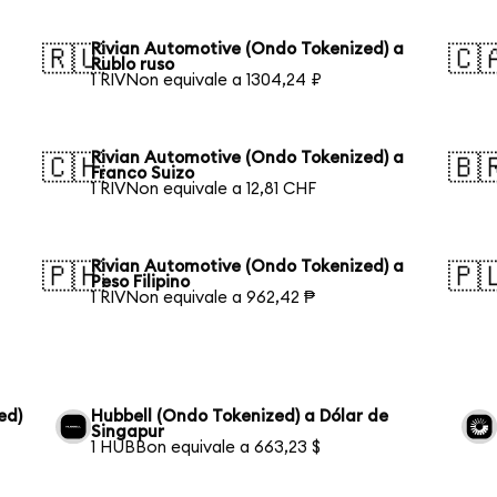
Rivian Automotive (Ondo Tokenized) a
🇷🇺
🇨
Rublo ruso
1 RIVNon equivale a 1304,24 ₽
Rivian Automotive (Ondo Tokenized) a
🇨🇭
🇧
Franco Suizo
1 RIVNon equivale a 12,81 CHF
Rivian Automotive (Ondo Tokenized) a
🇵🇭
🇵
Peso Filipino
1 RIVNon equivale a 962,42 ₱
ed)
Hubbell (Ondo Tokenized) a Dólar de
Singapur
1 HUBBon equivale a 663,23 $