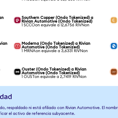
an
Southern Copper (Ondo Tokenized) a
Rivian Automotive (Ondo Tokenized)
1 SCCOon equivale a 12,6756 RIVNon
vian
Moderna (Ondo Tokenized) a Rivian
Automotive (Ondo Tokenized)
1 MRNAon equivale a 3,6331 RIVNon
n
Ouster (Ondo Tokenized) a Rivian
Automotive (Ondo Tokenized)
1 OUSTon equivale a 2,7419 RIVNon
idad
do, respaldado ni está afiliado con Rivian Automotive. El nombr
ficar el activo de referencia subyacente.