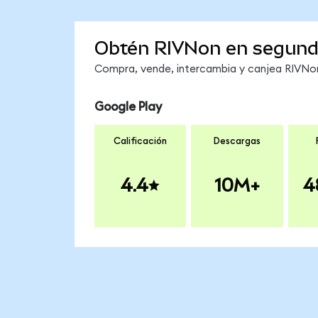
Obtén RIVNon en segun
Compra, vende, intercambia y canjea RIVNon 
Google Play
Calificación
Descargas
4.4
10M+
4