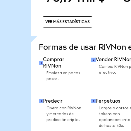
VER MÁS ESTADÍSTICAS
VER MÁS ESTADÍSTICAS
Formas de usar RIVNon
Comprar
Vender RIVNo
RIVNon
Cambia RIVNon 
efectivo.
Empieza en pocos
pasos.
Predecir
Perpetuos
Opera con RIVNon
Largos o cortos 
y mercados de
tokens con
predicción cripto.
apalancamiento
de hasta 50x.