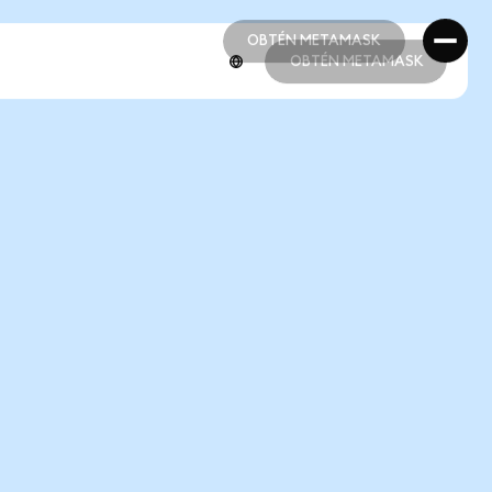
OBTÉN METAMASK
OBTÉN METAMASK
OBTÉN METAMASK
OBTÉN METAMASK