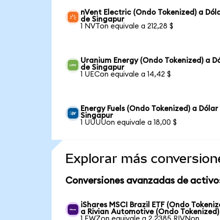
nVent Electric (Ondo Tokenized) a Dól
de Singapur
1 NVTon equivale a 212,28 $
Uranium Energy (Ondo Tokenized) a Dó
de Singapur
1 UECon equivale a 14,42 $
Energy Fuels (Ondo Tokenized) a Dólar
Singapur
1 UUUUon equivale a 18,00 $
Explorar más conversion
Conversiones avanzadas de activo
iShares MSCI Brazil ETF (Ondo Tokeniz
a Rivian Automotive (Ondo Tokenized)
1 EWZon equivale a 2,2385 RIVNon