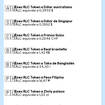
iExec RLC Token a Dólar australiano
🇦🇺
1 RLC equivale a 0,3933 $
iExec RLC Token a Dólar de Singapur
🇸🇬
1 RLC equivale a 0,3552 $
iExec RLC Token a Franco Suizo
🇨🇭
1 RLC equivale a 0,2246 CHF
iExec RLC Token a Real brasileño
🇧🇷
1 RLC equivale a 1,42 R$
iExec RLC Token a Taka de Bangladés
🇧🇩
1 RLC equivale a 34,30 ৳
iExec RLC Token a Peso Filipino
🇵🇭
1 RLC equivale a 16,87 ₱
iExec RLC Token a Złoty polaco
🇵🇱
1 RLC equivale a 1,03 zł