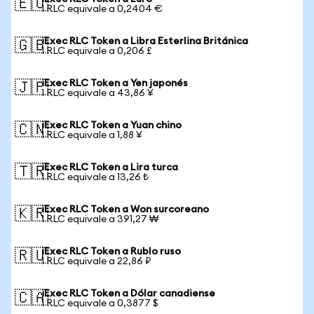
🇪🇺
1 RLC equivale a 0,2404 €
iExec RLC Token a Libra Esterlina Británica
🇬🇧
1 RLC equivale a 0,206 £
iExec RLC Token a Yen japonés
🇯🇵
1 RLC equivale a 43,86 ¥
iExec RLC Token a Yuan chino
🇨🇳
1 RLC equivale a 1,88 ¥
iExec RLC Token a Lira turca
🇹🇷
1 RLC equivale a 13,26 ₺
iExec RLC Token a Won surcoreano
🇰🇷
1 RLC equivale a 391,27 ₩
iExec RLC Token a Rublo ruso
🇷🇺
1 RLC equivale a 22,86 ₽
iExec RLC Token a Dólar canadiense
🇨🇦
1 RLC equivale a 0,3877 $