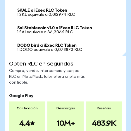
SKALE a iExec RLC Token
1 SKL equivale a 0,012974 RLC
Sai Stablecoin v1.0 a iExec RLC Token
1 SAI equivale a 36,3066 RLC
DODO bird a iExec RLC Token
1 DODO equivale a 0,078873 RLC
Obtén RLC en segundos
Compra, vende, intercambia y canjea
RLC en MetaMask, la billetera cripto más
confiable.
Google Play
Calificación
Descargas
Reseñas
4.4
10M+
483.9K