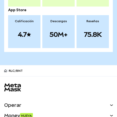
App Store
Calificación
Descargas
Reseñas
4.7
50M+
75.8K
RLC/BNT
Pie de página del sitio MetaMask
Operar
Canjear
Money
NUEVA