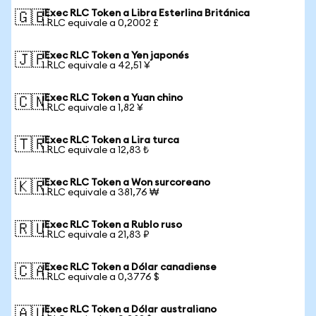
iExec RLC Token a Libra Esterlina Británica
🇬🇧
1 RLC equivale a 0,2002 £
iExec RLC Token a Yen japonés
🇯🇵
1 RLC equivale a 42,51 ¥
iExec RLC Token a Yuan chino
🇨🇳
1 RLC equivale a 1,82 ¥
iExec RLC Token a Lira turca
🇹🇷
1 RLC equivale a 12,83 ₺
iExec RLC Token a Won surcoreano
🇰🇷
1 RLC equivale a 381,76 ₩
iExec RLC Token a Rublo ruso
🇷🇺
1 RLC equivale a 21,83 ₽
iExec RLC Token a Dólar canadiense
🇨🇦
1 RLC equivale a 0,3776 $
iExec RLC Token a Dólar australiano
🇦🇺