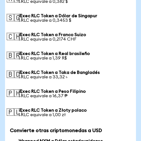
1 RLC equivale a 0,382 $
iExec RLC Token a Dólar de Singapur
🇸🇬
1 RLC equivale a 0,3453 $
iExec RLC Token a Franco Suizo
🇨🇭
1 RLC equivale a 0,2174 CHF
iExec RLC Token a Real brasileño
🇧🇷
1 RLC equivale a 1,39 R$
iExec RLC Token a Taka de Bangladés
🇧🇩
1 RLC equivale a 33,32 ৳
iExec RLC Token a Peso Filipino
🇵🇭
1 RLC equivale a 16,37 ₱
iExec RLC Token a Złoty polaco
🇵🇱
1 RLC equivale a 1,00 zł
Convierte otras criptomonedas a USD