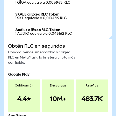
1 GIGA equivale a 0,006983 RLC
SKALE a iExec RLC Token
1 SKL equivale a 0,013486 RLC
Audius a iExec RLC Token
1 AUDIO equivale a 0,045162 RLC
Obtén RLC en segundos
Compra, vende, intercambia y canjea
RLC en MetaMask, la billetera cripto más
confiable.
Google Play
Calificación
Descargas
Reseñas
4.4
10M+
483.7K
App Store