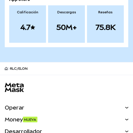
Calificación
Descargas
Reseñas
4.7
50M+
75.8K
RLC/ELON
Pie de página del sitio MetaMask
Operar
Canjear
Money
NUEVA
Predecir
NUEVA
Comprar
Desarrollador