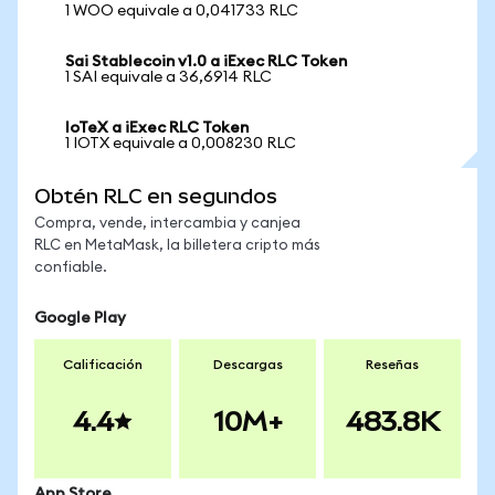
1 WOO equivale a 0,041733 RLC
Sai Stablecoin v1.0 a iExec RLC Token
1 SAI equivale a 36,6914 RLC
IoTeX a iExec RLC Token
1 IOTX equivale a 0,008230 RLC
Obtén RLC en segundos
Compra, vende, intercambia y canjea
RLC en MetaMask, la billetera cripto más
confiable.
Google Play
Calificación
Descargas
Reseñas
4.4
10M+
483.8K
App Store