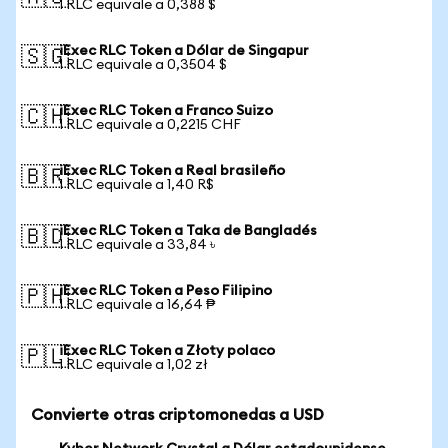
1 RLC equivale a 0,388 $
iExec RLC Token a Dólar de Singapur
🇸🇬
1 RLC equivale a 0,3504 $
iExec RLC Token a Franco Suizo
🇨🇭
1 RLC equivale a 0,2215 CHF
iExec RLC Token a Real brasileño
🇧🇷
1 RLC equivale a 1,40 R$
iExec RLC Token a Taka de Bangladés
🇧🇩
1 RLC equivale a 33,84 ৳
iExec RLC Token a Peso Filipino
🇵🇭
1 RLC equivale a 16,64 ₱
iExec RLC Token a Złoty polaco
🇵🇱
1 RLC equivale a 1,02 zł
Convierte otras criptomonedas a USD