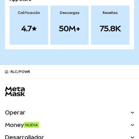
Calificación
Descargas
Reseñas
4.7
50M+
75.8K
RLC/POWR
Pie de página del sitio MetaMask
Operar
Canjear
Money
NUEVA
Predecir
NUEVA
Comprar
Desarrollador