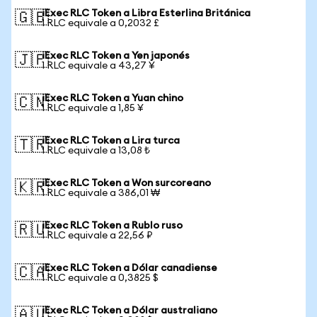
iExec RLC Token a Libra Esterlina Británica
🇬🇧
1 RLC equivale a 0,2032 £
iExec RLC Token a Yen japonés
🇯🇵
1 RLC equivale a 43,27 ¥
iExec RLC Token a Yuan chino
🇨🇳
1 RLC equivale a 1,85 ¥
iExec RLC Token a Lira turca
🇹🇷
1 RLC equivale a 13,08 ₺
iExec RLC Token a Won surcoreano
🇰🇷
1 RLC equivale a 386,01 ₩
iExec RLC Token a Rublo ruso
🇷🇺
1 RLC equivale a 22,56 ₽
iExec RLC Token a Dólar canadiense
🇨🇦
1 RLC equivale a 0,3825 $
iExec RLC Token a Dólar australiano
🇦🇺