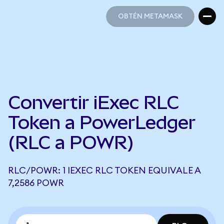
OBTÉN METAMASK
OBTÉN METAMASK
Convertir iExec RLC
Token a PowerLedger
(RLC a POWR)
RLC/POWR: 1 IEXEC RLC TOKEN EQUIVALE A
7,2586 POWR