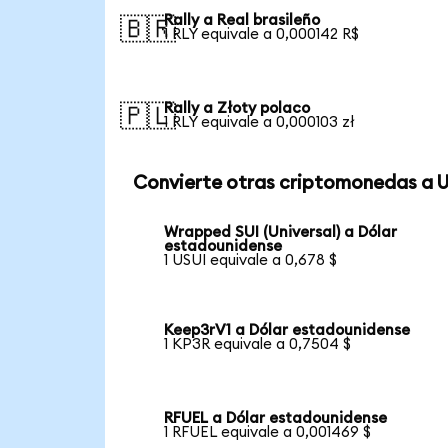
Rally a Real brasileño
🇧🇷
1 RLY equivale a 0,000142 R$
Rally a Złoty polaco
🇵🇱
1 RLY equivale a 0,000103 zł
Convierte otras criptomonedas a 
Wrapped SUI (Universal) a Dólar
estadounidense
1 USUI equivale a 0,678 $
Keep3rV1 a Dólar estadounidense
1 KP3R equivale a 0,7504 $
RFUEL a Dólar estadounidense
1 RFUEL equivale a 0,001469 $