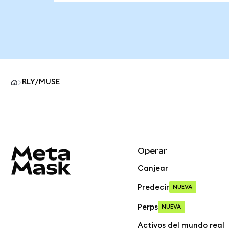
RLY/MUSE
Pie de página del sitio MetaMask
Operar
Canjear
Predecir
NUEVA
Perps
NUEVA
Activos del mundo real