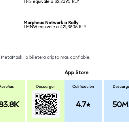
1 FIS equivale a 82,2393 RLY
Morpheus Network a Rally
1 MNW equivale a 421,3805 RLY
MetaMask, la billetera cripto más confiable.
App Store
Reseñas
Descargar
Calificación
Descarg
83.8K
4.7
50M