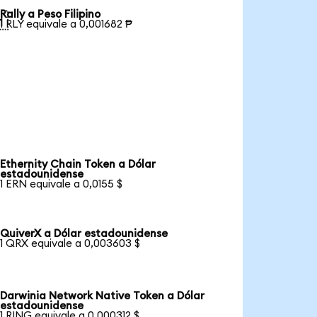
Rally a Peso Filipino

1 RLY equivale a 0,001682 ₱
Ethernity Chain Token a Dólar
estadounidense
1 ERN equivale a 0,0155 $
QuiverX a Dólar estadounidense
1 QRX equivale a 0,003603 $
Darwinia Network Native Token a Dólar
estadounidense
1 RING equivale a 0,000312 $