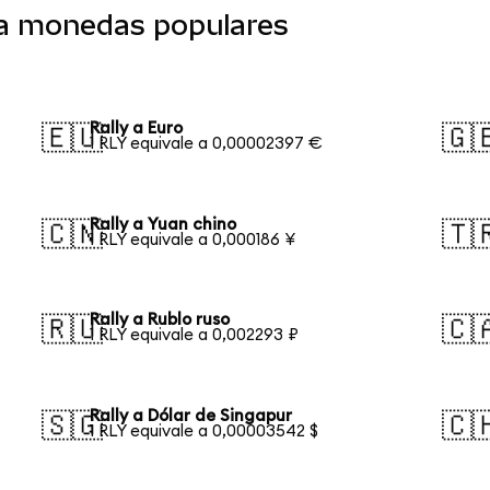
o a monedas populares
Rally a Euro
🇪🇺
🇬
1 RLY equivale a 0,00002397 €
Rally a Yuan chino
🇨🇳
🇹
1 RLY equivale a 0,000186 ¥
Rally a Rublo ruso
🇷🇺
🇨
1 RLY equivale a 0,002293 ₽
Rally a Dólar de Singapur
🇸🇬
🇨
1 RLY equivale a 0,00003542 $