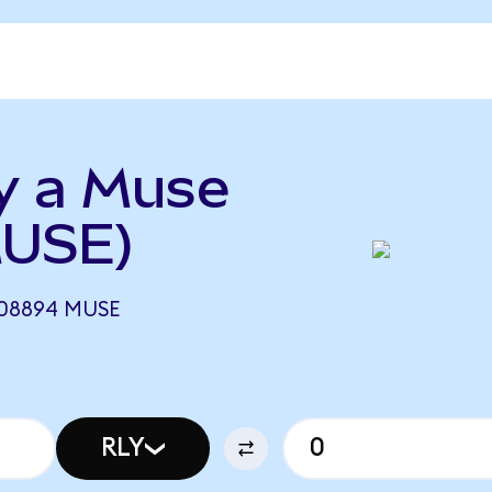
ly a Muse
MUSE)
008894 MUSE
RLY