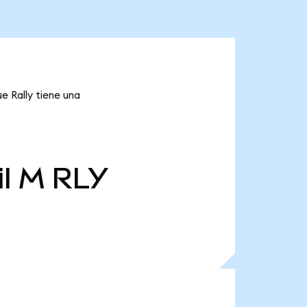
ue Rally tiene una
il M
RLY