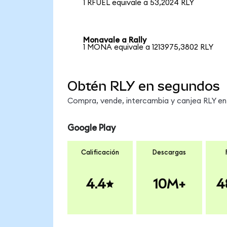
1 RFUEL equivale a 53,2024 RLY
Monavale a Rally
1 MONA equivale a 1213975,3802 RLY
Obtén RLY en segundos
Compra, vende, intercambia y canjea RLY en 
Google Play
Calificación
Descargas
4.4
10M+
4