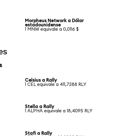
Morpheus Network a Dólar
estadounidense
1 MNW equivale a 0,0116 $
es
s
Celsius a Rally
1 CEL equivale a 411,7288 RLY
Stella a Rally
1 ALPHA equivale a 18,4095 RLY
Stafi a Rally