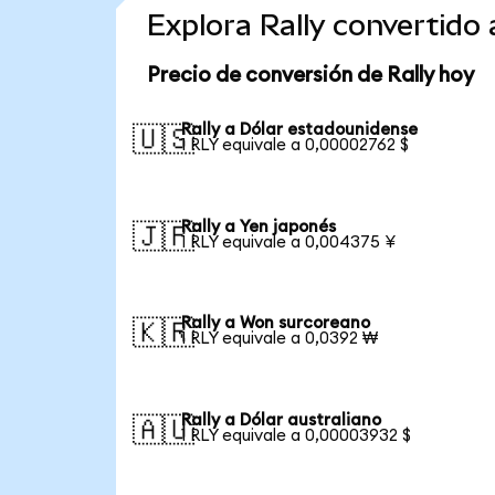
Explora Rally convertid
Precio de conversión de Rally hoy
Rally a Dólar estadounidense
🇺🇸
1 RLY equivale a 0,00002762 $
Rally a Yen japonés
🇯🇵
1 RLY equivale a 0,004375 ¥
Rally a Won surcoreano
🇰🇷
1 RLY equivale a 0,0392 ₩
Rally a Dólar australiano
🇦🇺
1 RLY equivale a 0,00003932 $