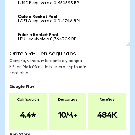
1 USDP equivale a 0,653595 RPL
Celo a Rocket Pool
1 CELO equivale a 0,041746 RPL
Euler a Rocket Pool
1 EUL equivale a 0,764706 RPL
Obtén RPL en segundos
Compra, vende, intercambia y canjea
RPL en MetaMask, la billetera cripto más
confiable.
Google Play
Calificación
Descargas
Reseñas
4.4
10M+
484K
App Store