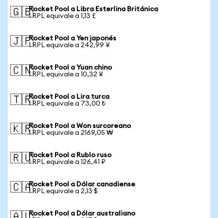
Rocket Pool a Libra Esterlina Británica
🇬🇧
1 RPL equivale a 1,13 £
Rocket Pool a Yen japonés
🇯🇵
1 RPL equivale a 242,99 ¥
Rocket Pool a Yuan chino
🇨🇳
1 RPL equivale a 10,32 ¥
Rocket Pool a Lira turca
🇹🇷
1 RPL equivale a 73,00 ₺
Rocket Pool a Won surcoreano
🇰🇷
1 RPL equivale a 2169,05 ₩
Rocket Pool a Rublo ruso
🇷🇺
1 RPL equivale a 126,41 ₽
Rocket Pool a Dólar canadiense
🇨🇦
1 RPL equivale a 2,13 $
Rocket Pool a Dólar australiano
🇦🇺