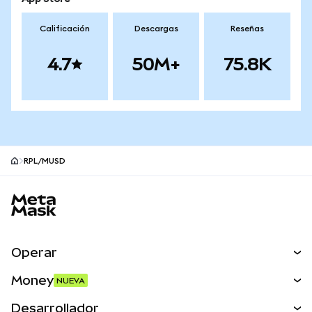
Calificación
Descargas
Reseñas
4.7
50M+
75.8K
RPL/mUSD
Pie de página del sitio MetaMask
Operar
Canjear
Money
NUEVA
Predecir
NUEVA
Comprar
Desarrollador