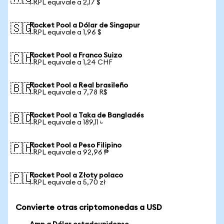
1 RPL equivale a 2,17 $
Rocket Pool a Dólar de Singapur
🇸🇬
1 RPL equivale a 1,96 $
Rocket Pool a Franco Suizo
🇨🇭
1 RPL equivale a 1,24 CHF
Rocket Pool a Real brasileño
🇧🇷
1 RPL equivale a 7,78 R$
Rocket Pool a Taka de Bangladés
🇧🇩
1 RPL equivale a 189,11 ৳
Rocket Pool a Peso Filipino
🇵🇭
1 RPL equivale a 92,96 ₱
Rocket Pool a Złoty polaco
🇵🇱
1 RPL equivale a 5,70 zł
Convierte otras criptomonedas a USD