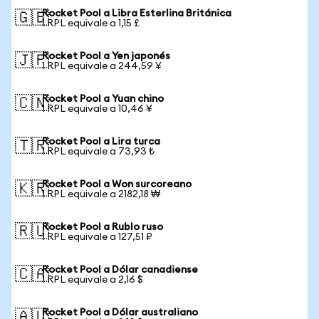
Rocket Pool a Libra Esterlina Británica
🇬🇧
1 RPL equivale a 1,15 £
Rocket Pool a Yen japonés
🇯🇵
1 RPL equivale a 244,59 ¥
Rocket Pool a Yuan chino
🇨🇳
1 RPL equivale a 10,46 ¥
Rocket Pool a Lira turca
🇹🇷
1 RPL equivale a 73,93 ₺
Rocket Pool a Won surcoreano
🇰🇷
1 RPL equivale a 2182,18 ₩
Rocket Pool a Rublo ruso
🇷🇺
1 RPL equivale a 127,51 ₽
Rocket Pool a Dólar canadiense
🇨🇦
1 RPL equivale a 2,16 $
Rocket Pool a Dólar australiano
🇦🇺