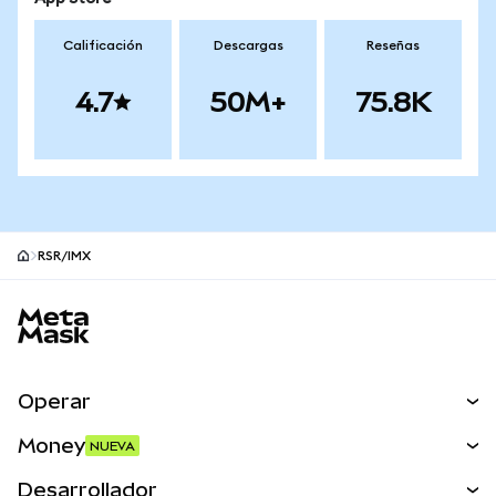
Calificación
Descargas
Reseñas
4.7
50M+
75.8K
RSR/IMX
Pie de página del sitio MetaMask
Operar
Canjear
Money
NUEVA
Predecir
NUEVA
Comprar
Desarrollador