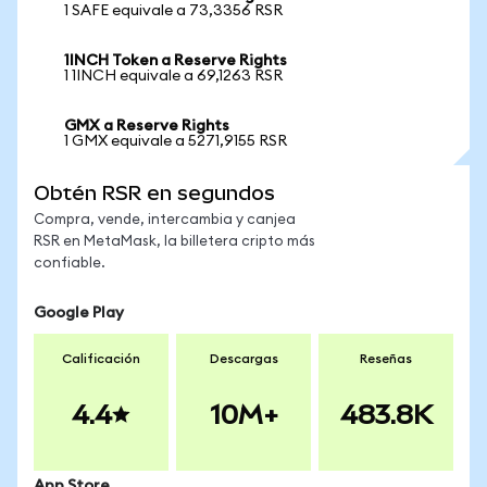
1 SAFE equivale a 73,3356 RSR
1INCH Token a Reserve Rights
1 1INCH equivale a 69,1263 RSR
GMX a Reserve Rights
1 GMX equivale a 5271,9155 RSR
Obtén RSR en segundos
Compra, vende, intercambia y canjea
RSR en MetaMask, la billetera cripto más
confiable.
Google Play
Calificación
Descargas
Reseñas
4.4
10M+
483.8K
App Store