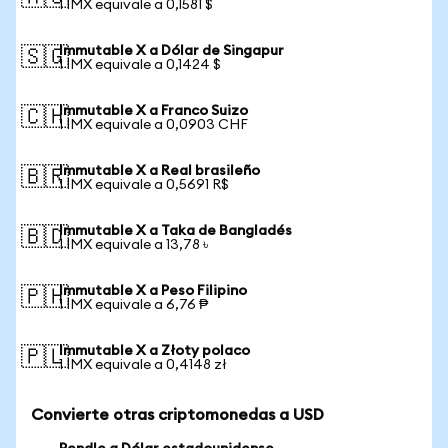
1 IMX equivale a 0,1581 $
Immutable X a Dólar de Singapur
🇸🇬
1 IMX equivale a 0,1424 $
Immutable X a Franco Suizo
🇨🇭
1 IMX equivale a 0,0903 CHF
Immutable X a Real brasileño
🇧🇷
1 IMX equivale a 0,5691 R$
Immutable X a Taka de Bangladés
🇧🇩
1 IMX equivale a 13,78 ৳
Immutable X a Peso Filipino
🇵🇭
1 IMX equivale a 6,76 ₱
Immutable X a Złoty polaco
🇵🇱
1 IMX equivale a 0,4148 zł
Convierte otras criptomonedas a USD