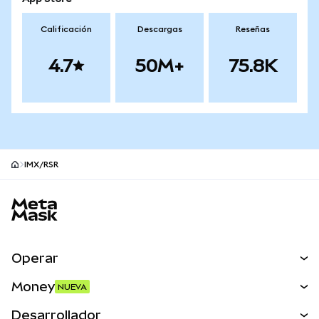
Calificación
Descargas
Reseñas
4.7
50M+
75.8K
IMX/RSR
Pie de página del sitio MetaMask
Operar
Canjear
Money
NUEVA
Predecir
NUEVA
Comprar
Desarrollador