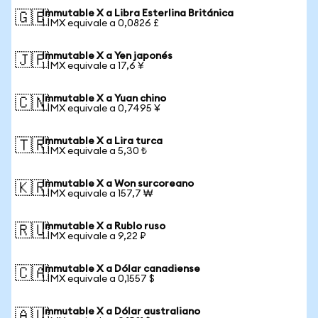
Immutable X a Libra Esterlina Británica
🇬🇧
1 IMX equivale a 0,0826 £
Immutable X a Yen japonés
🇯🇵
1 IMX equivale a 17,6 ¥
Immutable X a Yuan chino
🇨🇳
1 IMX equivale a 0,7495 ¥
Immutable X a Lira turca
🇹🇷
1 IMX equivale a 5,30 ₺
Immutable X a Won surcoreano
🇰🇷
1 IMX equivale a 157,7 ₩
Immutable X a Rublo ruso
🇷🇺
1 IMX equivale a 9,22 ₽
Immutable X a Dólar canadiense
🇨🇦
1 IMX equivale a 0,1557 $
Immutable X a Dólar australiano
🇦🇺