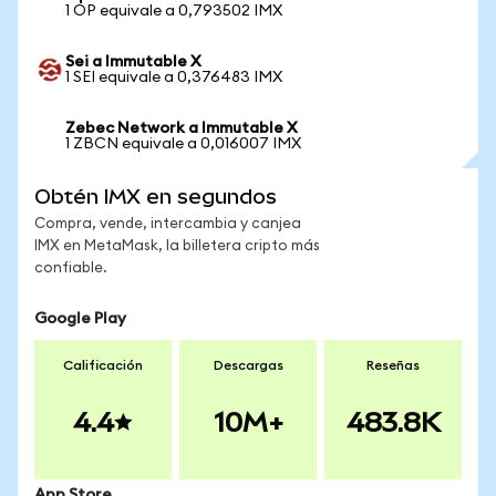
1 OP equivale a 0,793502 IMX
Sei a Immutable X
1 SEI equivale a 0,376483 IMX
Zebec Network a Immutable X
1 ZBCN equivale a 0,016007 IMX
Obtén IMX en segundos
Compra, vende, intercambia y canjea
IMX en MetaMask, la billetera cripto más
confiable.
Google Play
Calificación
Descargas
Reseñas
4.4
10M+
483.8K
App Store