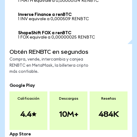
1 MATH equivale a 0,00000134 RENBTC
Inverse Finance a renBTC
1 INV equivale a 0,000509 RENBTC
ShapeShift FOX a renBTC
1 FOX equivale a 0,00000025 RENBTC
Obtén RENBTC en segundos
Compra, vende, intercambia y canjea
RENBTC en MetaMask, la billetera cripto
más confiable.
Google Play
Calificación
Descargas
Reseñas
4.4
10M+
484K
App Store