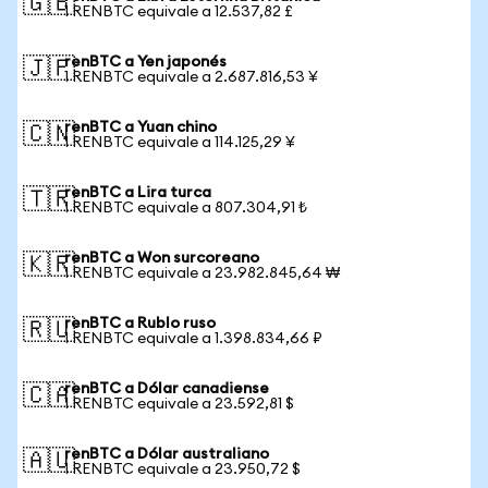
🇬🇧
1 RENBTC equivale a 12.537,82 £
renBTC a Yen japonés
🇯🇵
1 RENBTC equivale a 2.687.816,53 ¥
renBTC a Yuan chino
🇨🇳
1 RENBTC equivale a 114.125,29 ¥
renBTC a Lira turca
🇹🇷
1 RENBTC equivale a 807.304,91 ₺
renBTC a Won surcoreano
🇰🇷
1 RENBTC equivale a 23.982.845,64 ₩
renBTC a Rublo ruso
🇷🇺
1 RENBTC equivale a 1.398.834,66 ₽
renBTC a Dólar canadiense
🇨🇦
1 RENBTC equivale a 23.592,81 $
renBTC a Dólar australiano
🇦🇺
1 RENBTC equivale a 23.950,72 $