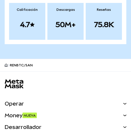
Calificación
Descargas
Reseñas
4.7
50M+
75.8K
RENBTC/SAN
Pie de página del sitio MetaMask
Operar
Canjear
Money
NUEVA
Predecir
NUEVA
Comprar
Desarrollador
Perps
NUEVA