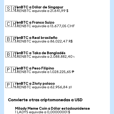
renBTC a Dólar de Singapur
🇸🇬
1 RENBTC equivale a 21.641,99 $
renBTC a Franco Suizo
🇨🇭
1 RENBTC equivale a 13.677,05 CHF
renBTC a Real brasileño
🇧🇷
1 RENBTC equivale a 86.022,47 R$
renBTC a Taka de Bangladés
🇧🇩
1 RENBTC equivale a 2.088.882,40 ৳
renBTC a Peso Filipino
🇵🇭
1 RENBTC equivale a 1.028.225,65 ₱
renBTC a Złoty polaco
🇵🇱
1 RENBTC equivale a 62.956,84 zł
Convierte otras criptomonedas a USD
Milady Meme Coin a Dólar estadounidense
1 LADYS equivale a 0,00000001 $