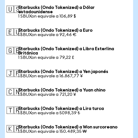
Starbucks (Ondo Tokenized) a Dólar
🇺🇸
estadounidense
1 SBUXon equivale a 106,89 $
Starbucks (Ondo Tokenized) a Euro
🇪🇺
1 SBUXon equivale a 92,46 €
Starbucks (Ondo Tokenized) a Libra Esterlina
🇬🇧
Británica
1 SBUXon equivale a 79,22 £
Starbucks (Ondo Tokenized) a Yen japonés
🇯🇵
1 SBUXon equivale a 16.867,77 ¥
Starbucks (Ondo Tokenized) a Yuan chino
🇨🇳
1 SBUXon equivale a 721,20 ¥
Starbucks (Ondo Tokenized) a Lira turca
🇹🇷
1 SBUXon equivale a 5098,39 ₺
Starbucks (Ondo Tokenized) a Won surcoreano
🇰🇷
1 SBUXon equivale a 150.489,35 ₩