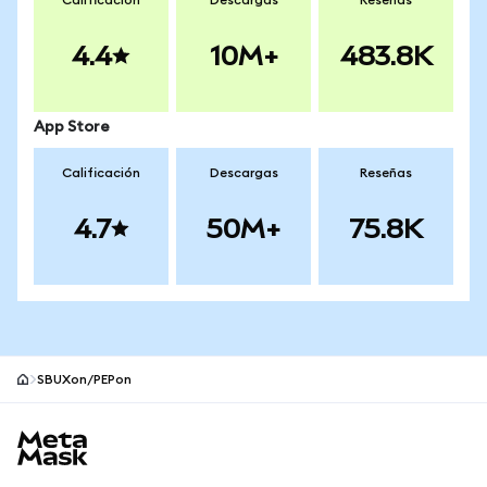
Calificación
Descargas
Reseñas
4.4
10M+
483.8K
App Store
Calificación
Descargas
Reseñas
4.7
50M+
75.8K
SBUXon/PEPon
Pie de página del sitio MetaMask