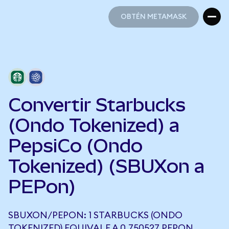
OBTÉN METAMASK
OBTÉN METAMASK
Convertir Starbucks
(Ondo Tokenized) a
PepsiCo (Ondo
Tokenized) (SBUXon a
PEPon)
SBUXON/PEPON: 1 STARBUCKS (ONDO
TOKENIZED) EQUIVALE A 0,750527 PEPON