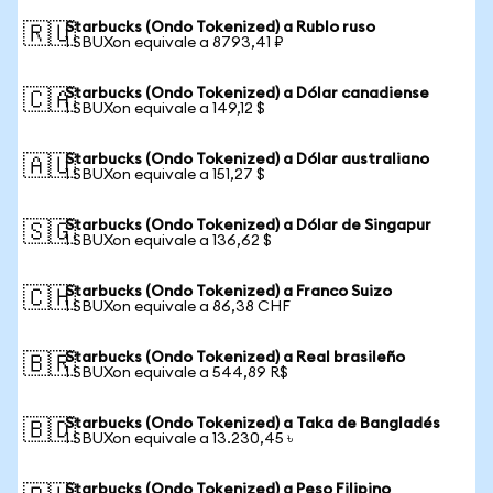
Starbucks (Ondo Tokenized) a Rublo ruso
🇷🇺
1 SBUXon equivale a 8793,41 ₽
Starbucks (Ondo Tokenized) a Dólar canadiense
🇨🇦
1 SBUXon equivale a 149,12 $
Starbucks (Ondo Tokenized) a Dólar australiano
🇦🇺
1 SBUXon equivale a 151,27 $
Starbucks (Ondo Tokenized) a Dólar de Singapur
🇸🇬
1 SBUXon equivale a 136,62 $
Starbucks (Ondo Tokenized) a Franco Suizo
🇨🇭
1 SBUXon equivale a 86,38 CHF
Starbucks (Ondo Tokenized) a Real brasileño
🇧🇷
1 SBUXon equivale a 544,89 R$
Starbucks (Ondo Tokenized) a Taka de Bangladés
🇧🇩
1 SBUXon equivale a 13.230,45 ৳
Starbucks (Ondo Tokenized) a Peso Filipino