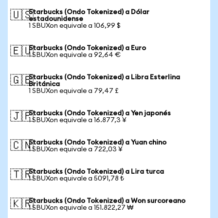
Starbucks (Ondo Tokenized) a Dólar
🇺🇸
estadounidense
1 SBUXon equivale a 106,99 $
Starbucks (Ondo Tokenized) a Euro
🇪🇺
1 SBUXon equivale a 92,64 €
Starbucks (Ondo Tokenized) a Libra Esterlina
🇬🇧
Británica
1 SBUXon equivale a 79,47 £
Starbucks (Ondo Tokenized) a Yen japonés
🇯🇵
1 SBUXon equivale a 16.877,3 ¥
Starbucks (Ondo Tokenized) a Yuan chino
🇨🇳
1 SBUXon equivale a 722,03 ¥
Starbucks (Ondo Tokenized) a Lira turca
🇹🇷
1 SBUXon equivale a 5091,78 ₺
Starbucks (Ondo Tokenized) a Won surcoreano
🇰🇷
1 SBUXon equivale a 151.822,27 ₩