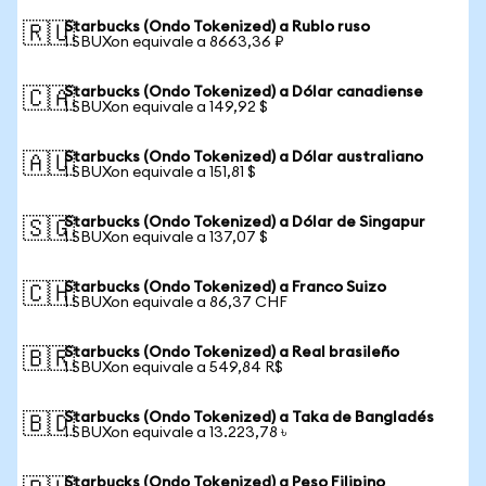
Starbucks (Ondo Tokenized) a Rublo ruso
🇷🇺
1 SBUXon equivale a 8663,36 ₽
Starbucks (Ondo Tokenized) a Dólar canadiense
🇨🇦
1 SBUXon equivale a 149,92 $
Starbucks (Ondo Tokenized) a Dólar australiano
🇦🇺
1 SBUXon equivale a 151,81 $
Starbucks (Ondo Tokenized) a Dólar de Singapur
🇸🇬
1 SBUXon equivale a 137,07 $
Starbucks (Ondo Tokenized) a Franco Suizo
🇨🇭
1 SBUXon equivale a 86,37 CHF
Starbucks (Ondo Tokenized) a Real brasileño
🇧🇷
1 SBUXon equivale a 549,84 R$
Starbucks (Ondo Tokenized) a Taka de Bangladés
🇧🇩
1 SBUXon equivale a 13.223,78 ৳
Starbucks (Ondo Tokenized) a Peso Filipino