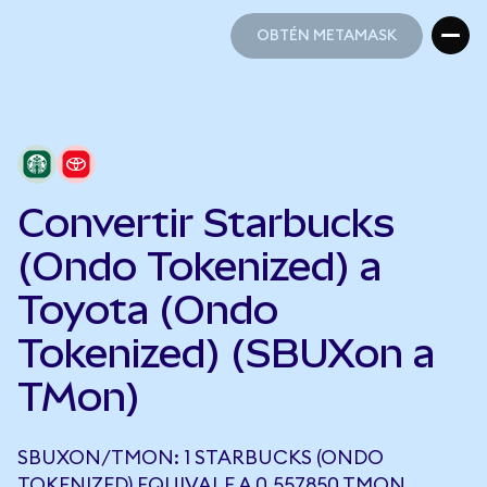
OBTÉN METAMASK
OBTÉN METAMASK
Convertir Starbucks
(Ondo Tokenized) a
Toyota (Ondo
Tokenized) (SBUXon a
TMon)
SBUXON/TMON: 1 STARBUCKS (ONDO
TOKENIZED) EQUIVALE A 0,557850 TMON