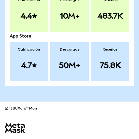
Calificación
Descargas
Reseñas
4.4
10M+
483.7K
App Store
Calificación
Descargas
Reseñas
4.7
50M+
75.8K
SBUXon/TMon
Pie de página del sitio MetaMask