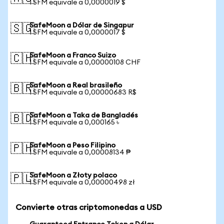
1 SFM equivale a 0,0000019 $
SafeMoon a Dólar de Singapur
🇸🇬
1 SFM equivale a 0,0000017 $
SafeMoon a Franco Suizo
🇨🇭
1 SFM equivale a 0,00000108 CHF
SafeMoon a Real brasileño
🇧🇷
1 SFM equivale a 0,00000683 R$
SafeMoon a Taka de Bangladés
🇧🇩
1 SFM equivale a 0,000165 ৳
SafeMoon a Peso Filipino
🇵🇭
1 SFM equivale a 0,00008134 ₱
SafeMoon a Złoty polaco
🇵🇱
1 SFM equivale a 0,00000498 zł
Convierte otras criptomonedas a USD