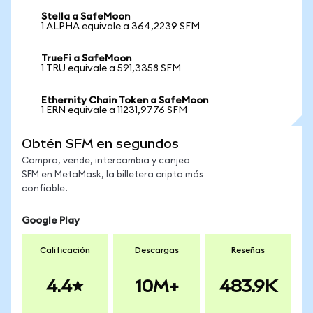
Stella a SafeMoon
1 ALPHA equivale a 364,2239 SFM
TrueFi a SafeMoon
1 TRU equivale a 591,3358 SFM
Ethernity Chain Token a SafeMoon
1 ERN equivale a 11231,9776 SFM
Obtén SFM en segundos
Compra, vende, intercambia y canjea
SFM en MetaMask, la billetera cripto más
confiable.
Google Play
Calificación
Descargas
Reseñas
4.4
10M+
483.9K