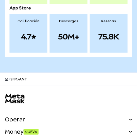
App Store
Calificación
Descargas
Reseñas
4.7
50M+
75.8K
SFM/ANT
Pie de página del sitio MetaMask
Operar
Canjear
Money
NUEVA
Predecir
NUEVA