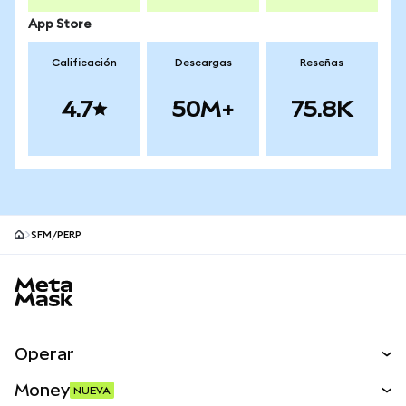
App Store
Calificación
Descargas
Reseñas
4.7
50M+
75.8K
SFM/PERP
Pie de página del sitio MetaMask
Operar
Canjear
Money
NUEVA
Predecir
NUEVA