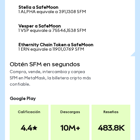
Stella a SafeMoon
1 ALPHA equivale a 391,1308 SFM
Vesper a SafeMoon
1 VSP equivale a 75546,1538 SFM
Ethernity Chain Token a SafeMoon
1 ERN equivale a 11901,0769 SFM
Obtén SFM en segundos
Compra, vende, intercambia y canjea
SFM en MetaMask, la billetera cripto más
confiable.
Google Play
Calificación
Descargas
Reseñas
4.4
10M+
483.8K