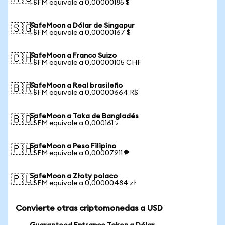
1 SFM equivale a 0,00000185 $
SafeMoon a Dólar de Singapur
🇸🇬
1 SFM equivale a 0,00000167 $
SafeMoon a Franco Suizo
🇨🇭
1 SFM equivale a 0,00000105 CHF
SafeMoon a Real brasileño
🇧🇷
1 SFM equivale a 0,00000664 R$
SafeMoon a Taka de Bangladés
🇧🇩
1 SFM equivale a 0,000161 ৳
SafeMoon a Peso Filipino
🇵🇭
1 SFM equivale a 0,00007911 ₱
SafeMoon a Złoty polaco
🇵🇱
1 SFM equivale a 0,00000484 zł
Convierte otras criptomonedas a USD