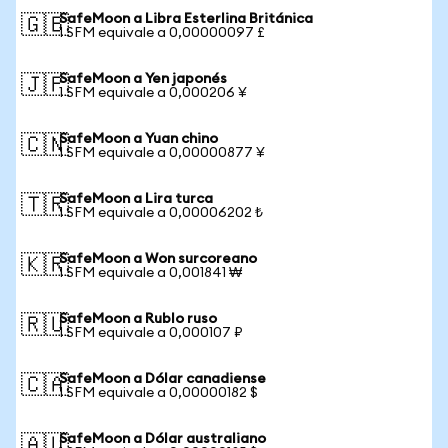
SafeMoon a Libra Esterlina Británica
🇬🇧
1 SFM equivale a 0,00000097 £
SafeMoon a Yen japonés
🇯🇵
1 SFM equivale a 0,000206 ¥
SafeMoon a Yuan chino
🇨🇳
1 SFM equivale a 0,00000877 ¥
SafeMoon a Lira turca
🇹🇷
1 SFM equivale a 0,00006202 ₺
SafeMoon a Won surcoreano
🇰🇷
1 SFM equivale a 0,001841 ₩
SafeMoon a Rublo ruso
🇷🇺
1 SFM equivale a 0,000107 ₽
SafeMoon a Dólar canadiense
🇨🇦
1 SFM equivale a 0,00000182 $
SafeMoon a Dólar australiano
🇦🇺