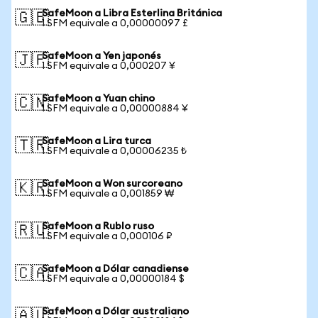
SafeMoon a Libra Esterlina Británica
🇬🇧
1 SFM equivale a 0,00000097 £
SafeMoon a Yen japonés
🇯🇵
1 SFM equivale a 0,000207 ¥
SafeMoon a Yuan chino
🇨🇳
1 SFM equivale a 0,00000884 ¥
SafeMoon a Lira turca
🇹🇷
1 SFM equivale a 0,00006235 ₺
SafeMoon a Won surcoreano
🇰🇷
1 SFM equivale a 0,001859 ₩
SafeMoon a Rublo ruso
🇷🇺
1 SFM equivale a 0,000106 ₽
SafeMoon a Dólar canadiense
🇨🇦
1 SFM equivale a 0,00000184 $
SafeMoon a Dólar australiano
🇦🇺