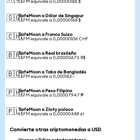
1 SFM equivale a 0,00000186 $
SafeMoon a Dólar de Singapur
🇸🇬
1 SFM equivale a 0,00000168 $
SafeMoon a Franco Suizo
🇨🇭
1 SFM equivale a 0,00000106 CHF
SafeMoon a Real brasileño
🇧🇷
1 SFM equivale a 0,00000673 R$
SafeMoon a Taka de Bangladés
🇧🇩
1 SFM equivale a 0,000162 ৳
SafeMoon a Peso Filipino
🇵🇭
1 SFM equivale a 0,00007947 ₱
SafeMoon a Złoty polaco
🇵🇱
1 SFM equivale a 0,00000488 zł
Convierte otras criptomonedas a USD