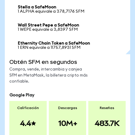
Stella a SafeMoon
1 ALPHA equivale a 378,7176 SFM
Wall Street Pepe a SafeMoon
1 WEPE equivale a 3,8397 SFM
Ethernity Chain Token a SafeMoon
1 ERN equivale a 11757,8931 SFM
Obtén SFM en segundos
Compra, vende, intercambia y canjea
SFM en MetaMask, la billetera cripto más
confiable.
Google Play
Calificación
Descargas
Reseñas
4.4
10M+
483.7K