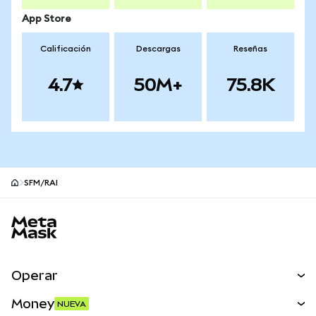
App Store
Calificación
Descargas
Reseñas
4.7
50M+
75.8K
SFM/RAI
Pie de página del sitio MetaMask
Operar
Canjear
Money
NUEVA
Predecir
NUEVA